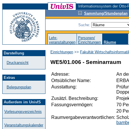
Informationssystem der Otto-F
Sammlung/Stundenplan
Suche:
Lehr-
Personen/
veranstaltungen
Einrichtungen
Räume
Einrichtungen
>>
Fakultät Wirtschaftsinformat
Darstellung
WE5/01.006 - Seminarraum
Druckansicht
Adresse:
An de
Extras
Ortsüblicher Name:
ERB
Ausstattung:
Prüfu
Belegungsplan
Doppel
Zusätzl. Beschreibung:
Proje
Außerdem im UnivIS
Fassungsvermögen:
70 Pe
20 Pe
Vorlesungsverzeichnis
Raumvergabeverantwortlichen:
Scholz
bambe
Veranstaltungskalender