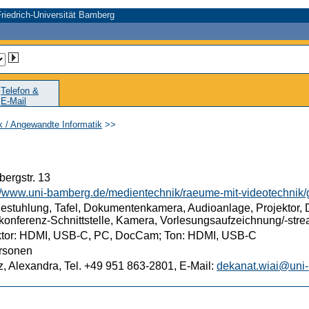
riedrich-Universität Bamberg
Telefon &
E-Mail
ik / Angewandte Informatik
>>
ergstr. 13
://www.uni-bamberg.de/medientechnik/raeume-mit-videotechni
estuhlung, Tafel, Dokumentenkamera, Audioanlage, Projektor, D
konferenz-Schnittstelle, Kamera, Vorlesungsaufzeichnung/-stre
ktor: HDMI, USB-C, PC, DocCam; Ton: HDMI, USB-C
rsonen
, Alexandra, Tel. +49 951 863-2801, E-Mail:
dekanat.wiai@uni