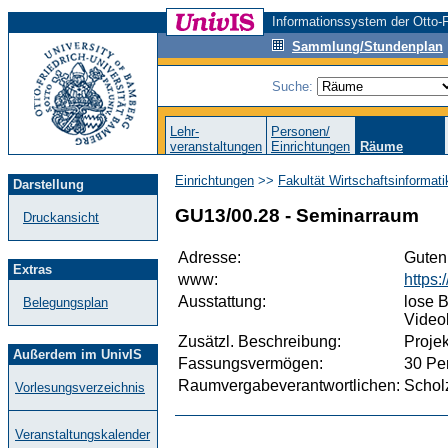
Informationssystem der Otto-F
Sammlung/Stundenplan
Suche:
Lehr-
Personen/
veranstaltungen
Einrichtungen
Räume
Einrichtungen
>>
Fakultät Wirtschaftsinformat
Darstellung
GU13/00.28 - Seminarraum
Druckansicht
Adresse:
Gutenb
Extras
www:
https
Ausstattung:
lose B
Belegungsplan
Video
Zusätzl. Beschreibung:
Proje
Außerdem im UnivIS
Fassungsvermögen:
30 Pe
Raumvergabeverantwortlichen:
Scholz
Vorlesungsverzeichnis
Veranstaltungskalender