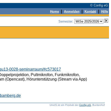
© Config eG
|
|
|
Home
Anmelden
Kontakt
Hilfe
Semester:
k/gu13-0028-seminarraum/#c573017
oppelprojektion, Pultmikrofon, Funkmikrofon,
am (Opencast), Hörunterstützung (Stream via App)
-bamberg.de
UnivIS ist ein Produkt der
Config eG
, Buckenhof