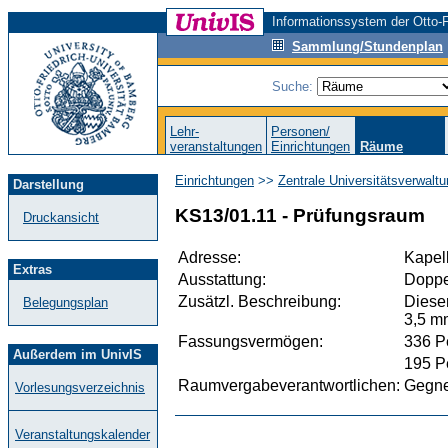
Informationssystem der Otto-F
Sammlung/Stundenplan
Suche:
Lehr-
Personen/
veranstaltungen
Einrichtungen
Räume
Einrichtungen
>>
Zentrale Universitätsverwalt
Darstellung
KS13/01.11 - Prüfungsraum
Druckansicht
Adresse:
Kapel
Extras
Ausstattung:
Doppel
Zusätzl. Beschreibung:
Diese
Belegungsplan
3,5 m
Fassungsvermögen:
336 P
Außerdem im UnivIS
195 P
Raumvergabeverantwortlichen:
Gegner
Vorlesungsverzeichnis
Veranstaltungskalender