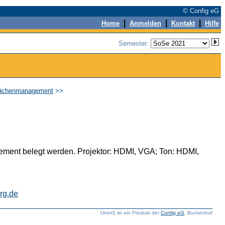
© Config eG
|
|
|
Home
Anmelden
Kontakt
Hilfe
Semester:
Flächenmanagement
>>
ment belegt werden. Projektor: HDMI, VGA; Ton: HDMI,
rg.de
UnivIS ist ein Produkt der
Config eG
, Buckenhof