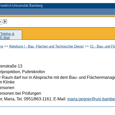
riedrich-Universität Bamberg
Telefon &
E-Mail
ung
>>
Abteilung I - Bau, Flächen und Technischer Dienst
>>
I/1 - Bau- und 
lenstraße 13
projektion, Pultmikrofon
r Raum darf nur in Absprache mit dem Bau- und Flächenmanage
m Klinke
ersonen
ersonen bei Prüfungen
, Maria, Tel. 0951/863-1161, E-Mail:
maria.gegner@uni-bambe