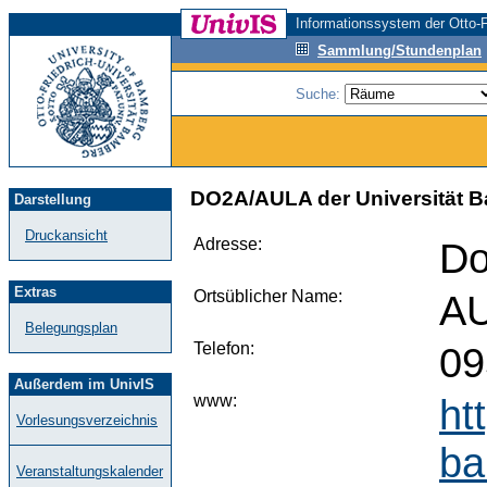
Informationssystem der Otto-F
Sammlung/Stundenplan
Suche:
DO2A/AULA der Universität B
Darstellung
Druckansicht
Adresse:
Do
Extras
Ortsüblicher Name:
A
Belegungsplan
Telefon:
09
Außerdem im UnivIS
www:
ht
Vorlesungsverzeichnis
ba
Veranstaltungskalender