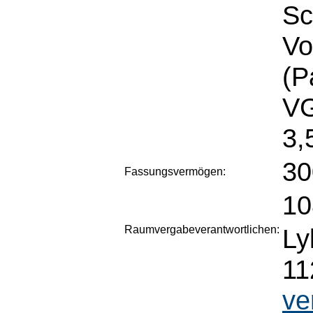
Sc
Vo
(P
VG
3,
30
Fassungsvermögen:
10
Raumvergabeverantwortlichen:
Ly
11
ve