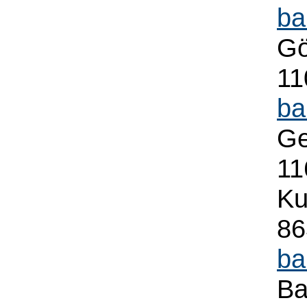
ba
Gö
11
ba
Ge
11
Ku
86
ba
Ba