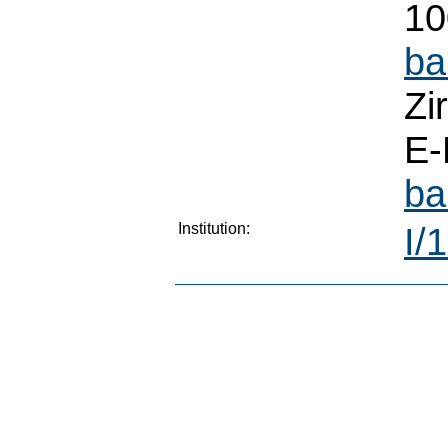
10
ba
Zi
E-
ba
Institution:
I/