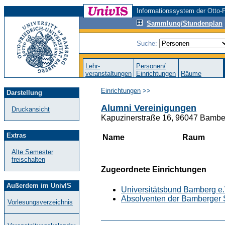
Informationssystem der Otto-F
Sammlung/Stundenplan
Suche:
Lehr-
Personen/
veranstaltungen
Einrichtungen
Räume
Einrichtungen
>>
Darstellung
Alumni Vereinigungen
Druckansicht
Kapuzinerstraße 16, 96047 Bambe
Extras
Name
Raum
Alte Semester
freischalten
Zugeordnete Einrichtungen
Außerdem im UnivIS
Universitätsbund Bamberg e.
Absolventen der Bamberger S
Vorlesungsverzeichnis