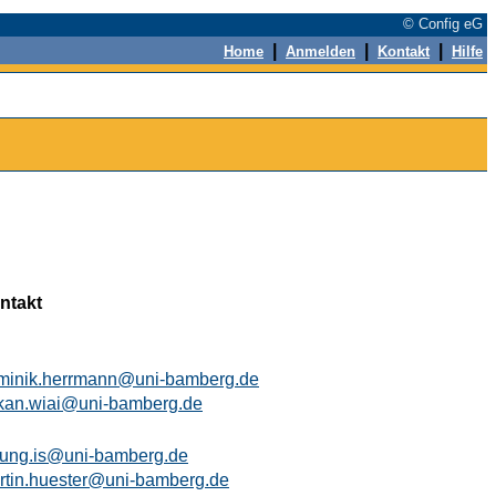
© Config eG
|
|
|
Home
Anmelden
Kontakt
Hilfe
ntakt
minik.herrmann@uni-bamberg.de
kan.wiai@uni-bamberg.de
itung.is@uni-bamberg.de
rtin.huester@uni-bamberg.de