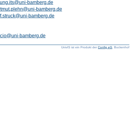
itung.its@uni-bamberg.de
rtmut.plehn@uni-bamberg.de
af.struck@uni-bamberg.de
f.cio@uni-bamberg.de
UnivIS ist ein Produkt der
Config eG
, Buckenhof