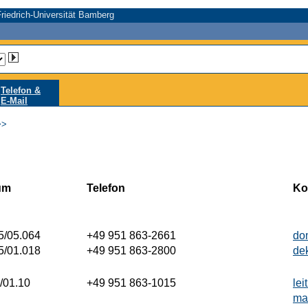
riedrich-Universität Bamberg
Telefon &
E-Mail
>
um
Telefon
Ko
/05.064
+49 951 863-2661
do
/01.018
+49 951 863-2800
de
/01.10
+49 951 863-1015
le
ma