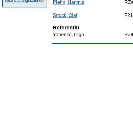
Veranstaltungskalender
Plehn, Hartmut
RZ/
Struck, Olaf
F21
Referentin
Yanenko, Olga
RZ/