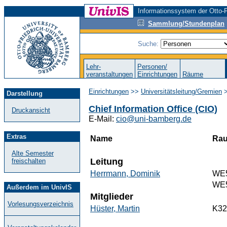
Informationssystem der Otto-F
Sammlung/Stundenplan
Suche:
Lehr-
Personen/
veranstaltungen
Einrichtungen
Räume
Einrichtungen
>>
Universitätsleitung/Gremien
>
Darstellung
Chief Information Office (CIO)
Druckansicht
E-Mail:
cio@uni-bamberg.de
Extras
Name
Ra
Alte Semester
Leitung
freischalten
Herrmann, Dominik
WE5
WE5
Außerdem im UnivIS
Mitglieder
Vorlesungsverzeichnis
Hüster, Martin
K32