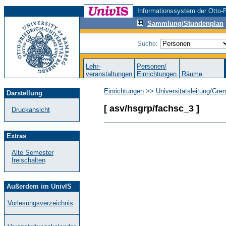
Informationssystem der Otto-F
Sammlung/Stundenplan
Suche:
Lehr-
Personen/
veranstaltungen
Einrichtungen
Räume
Einrichtungen
>>
Universitätsleitung/Gre
Darstellung
[ asv/hsgrp/fachsc_3 ]
Druckansicht
Extras
Alte Semester
freischalten
Außerdem im UnivIS
Vorlesungsverzeichnis