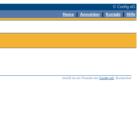
© Config eG
|
|
|
Home
Anmelden
Kontakt
Hilfe
UnivIS ist ein Produkt der
Config eG
, Buckenhof