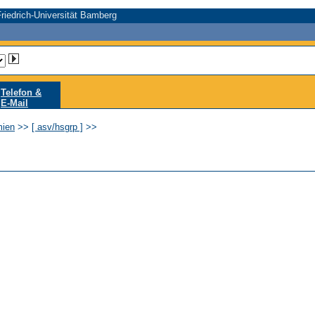
riedrich-Universität Bamberg
Telefon &
E-Mail
mien
>>
[ asv/hsgrp ]
>>