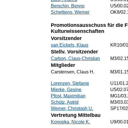
Berschin, Benno
U5/00.0
Scheltjens, Werner
OK8/02.
Promotionsausschuss für die 
Kulturwissenschaften
Vorsitzender
van Eickels, Klaus
KR10/01
Stellv. Vorsitzender
Carbon, Claus-Christian
M3/02.1
Mitglieder
Carstensen, Claus H.
M3/01.1
Lorenzen, Stefanie
U11/01.
Mierke, Gesine
U5/02.0
Pfost, Maximilian
MG1/03.
Schütz, Astrid
M3/03.0
Werner, Christoph U.
SP17/02
Vertretung Mittelbau
Konopka, Nicole K.
U9/00.0