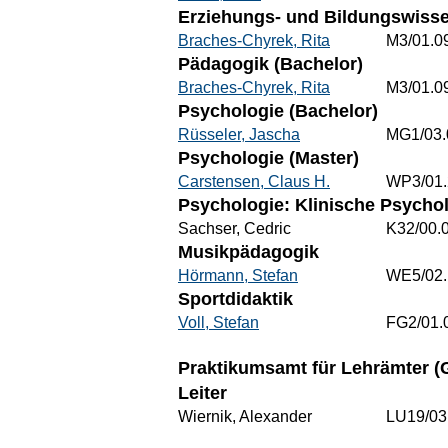
Erziehungs- und Bildungswisse
Braches-Chyrek, Rita
M3/01.0
Pädagogik (Bachelor)
Braches-Chyrek, Rita
M3/01.0
Psychologie (Bachelor)
Rüsseler, Jascha
MG1/03.
Psychologie (Master)
Carstensen, Claus H.
WP3/01.
Psychologie: Klinische Psycho
Sachser, Cedric
K32/00.
Musikpädagogik
Hörmann, Stefan
WE5/02.
Sportdidaktik
Voll, Stefan
FG2/01.
Praktikumsamt für Lehrämter (G
Leiter
Wiernik, Alexander
LU19/03