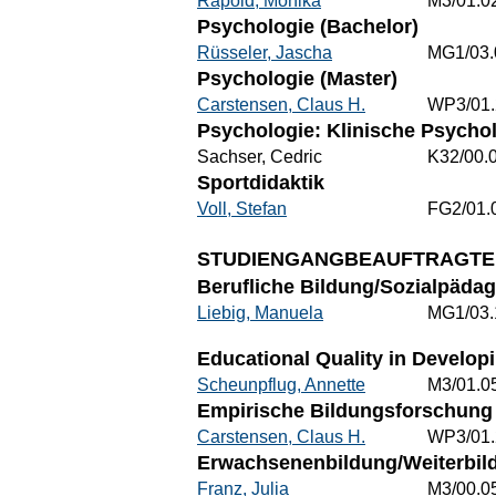
Rapold, Monika
M3/01.0
Psychologie (Bachelor)
Rüsseler, Jascha
MG1/03.
Psychologie (Master)
Carstensen, Claus H.
WP3/01.
Psychologie: Klinische Psycho
Sachser, Cedric
K32/00.
Sportdidaktik
Voll, Stefan
FG2/01.
STUDIENGANGBEAUFTRAGTE
Berufliche Bildung/Sozialpädag
Liebig, Manuela
MG1/03.
Educational Quality in Develop
Scheunpflug, Annette
M3/01.0
Empirische Bildungsforschung 
Carstensen, Claus H.
WP3/01.
Erwachsenenbildung/Weiterbild
Franz, Julia
M3/00.0