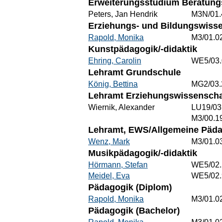
Erweiterungsstudium Beratungs
Peters, Jan Hendrik
M3N/01.
Erziehungs- und Bildungswisse
Rapold, Monika
M3/01.0
Kunstpädagogik/-didaktik
Ehring, Carolin
WE5/03.
Lehramt Grundschule
König, Bettina
MG2/03.
Lehramt Erziehungswissenschaf
Wiernik, Alexander
LU19/03
M3/00.1
Lehramt, EWS/Allgemeine Päd
Wenz, Mark
M3/01.0
Musikpädagogik/-didaktik
Hörmann, Stefan
WE5/02.
Meidel, Eva
WE5/02.
Pädagogik (Diplom)
Rapold, Monika
M3/01.0
Pädagogik (Bachelor)