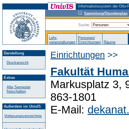
Informationssystem der Otto-F
Sammlung/Stundenplan
Suche:
Lehr-
Personen/
veranstaltungen
Einrichtungen
Räume
Einrichtungen
>>
Darstellung
Druckansicht
Fakultät Huma
Extras
Markusplatz 3, 
Alte Semester
freischalten
863-1801
E-Mail:
dekanat
Außerdem im UnivIS
Vorlesungsverzeichnis