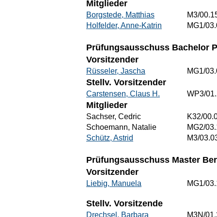
Mitglieder
Borgstede, Matthias
M3/00.1
Holfelder, Anne-Katrin
MG1/03.
Prüfungsausschuss Bachelor P
Vorsitzender
Rüsseler, Jascha
MG1/03.
Stellv. Vorsitzender
Carstensen, Claus H.
WP3/01.
Mitglieder
Sachser, Cedric
K32/00.
Schoemann, Natalie
MG2/03.
Schütz, Astrid
M3/03.0
Prüfungsausschuss Master Beru
Vorsitzender
Liebig, Manuela
MG1/03.
Stellv. Vorsitzende
Drechsel, Barbara
M3N/01.