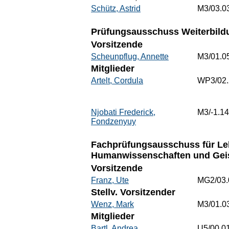
Schütz, Astrid
M3/03.0
Prüfungsausschuss Weiterbildu
Vorsitzende
Scheunpflug, Annette
M3/01.0
Mitglieder
Artelt, Cordula
WP3/02
Njobati Frederick,
M3/-1.14
Fondzenyuy
Fachprüfungsausschuss für Leh
Humanwissenschaften und Geis
Vorsitzende
Franz, Ute
MG2/03.
Stellv. Vorsitzender
Wenz, Mark
M3/01.0
Mitglieder
Bartl, Andrea
U5/00.0