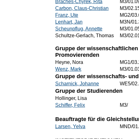
Braches-Chyrek, Rita
M3/01.0
Carbon, Claus-Christian
M3/02.1
Franz, Ute
MG2/03.
Lenhart, Jan
M3N/01.
Scheunpflug, Annette
M3/01.0
Schultze-Gerlach, Thomas
M3/02.0
Gruppe der wissenschaftlichen 
Promovierenden
Heyne, Nora
MG1/03.
Wenz, Mark
M3/01.0
Gruppe der wissenschafts- und 
Scharnick, Johanne
WE5/02.
Gruppe der Studierenden
Hollinger, Lisa
Schiffer, Felix
M3/
Beauftragte für die Gleichstel
Larsen, Yelva
MND/01