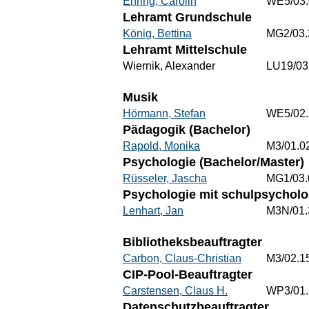
Ehring, Carolin
WE5/03.
Lehramt Grundschule
König, Bettina
MG2/03.
Lehramt Mittelschule
Wiernik, Alexander
LU19/03
Musik
Hörmann, Stefan
WE5/02.
Pädagogik (Bachelor)
Rapold, Monika
M3/01.0
Psychologie (Bachelor/Master)
Rüsseler, Jascha
MG1/03.
Psychologie mit schulpsychol
Lenhart, Jan
M3N/01.
Bibliotheksbeauftragter
Carbon, Claus-Christian
M3/02.1
CIP-Pool-Beauftragter
Carstensen, Claus H.
WP3/01.
Datenschutzbeauftragter