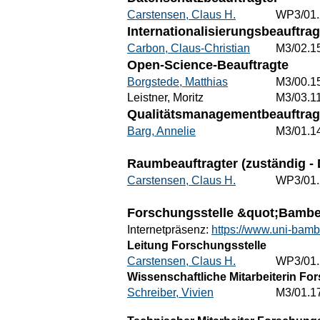
Carstensen, Claus H.
WP3/01.
Internationalisierungsbeauftrag
Carbon, Claus-Christian
M3/02.1
Open-Science-Beauftragte
Borgstede, Matthias
M3/00.1
Leistner, Moritz
M3/03.1
Qualitätsmanagementbeauftrag
Barg, Annelie
M3/01.1
Raumbeauftragter (zuständig - 
Carstensen, Claus H.
WP3/01.
Forschungsstelle &quot;Bambe
Internetpräsenz:
https://www.uni-bamb
Leitung Forschungsstelle
Carstensen, Claus H.
WP3/01.
Wissenschaftliche Mitarbeiterin Fo
Schreiber, Vivien
M3/01.1