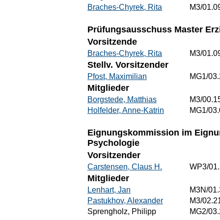
Braches-Chyrek, Rita
M3/01.0
Prüfungsausschuss Master Erz
Vorsitzende
Braches-Chyrek, Rita
M3/01.0
Stellv. Vorsitzender
Pfost, Maximilian
MG1/03.
Mitglieder
Borgstede, Matthias
M3/00.1
Holfelder, Anne-Katrin
MG1/03.
Eignungskommission im Eignun
Psychologie
Vorsitzender
Carstensen, Claus H.
WP3/01.
Mitglieder
Lenhart, Jan
M3N/01.
Pastukhov, Alexander
M3/02.2
Sprengholz, Philipp
MG2/03.