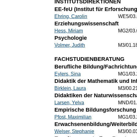
INSTITUTSDIREKTIONEN
EE-feU (Institut für Erforschu
Ehring, Carolin
WE5/03.
Erziehungswissenschaft
Hess, Miriam
MG2/03.
Psychologie
Volmer, Judith
M3/01.1
FACHSTUDIENBERATUNG
Berufliche Bildung/Fachrichtun
Eylers, Sina
MG1/03.
Didaktik der Mathematik und In
Birklein, Laura
M3/00.2
Didaktiken der Naturwissenscha
Larsen, Yelva
MND/01
Empirische Bildungsforschung 
Pfost, Maximilian
MG1/03.
Erwachsenenbildung/Weiterbild
Welser, Stephanie
M3/00.0