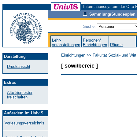
Informationssystem der Otto-F
Sammlung/Stundenplan
Suche:
Lehr-
Personen/
veranstaltungen
Einrichtungen
Räume
Einrichtungen
>>
Fakultät Sozial- und Wir
Darstellung
[ sowi/bereic ]
Druckansicht
Extras
Alte Semester
freischalten
Außerdem im UnivIS
Vorlesungsverzeichnis