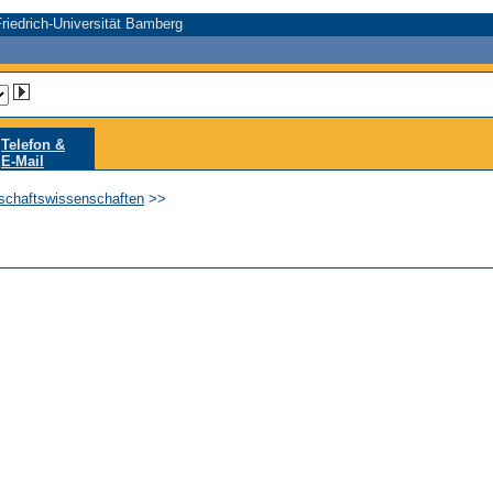
riedrich-Universität Bamberg
Telefon &
E-Mail
tschaftswissenschaften
>>