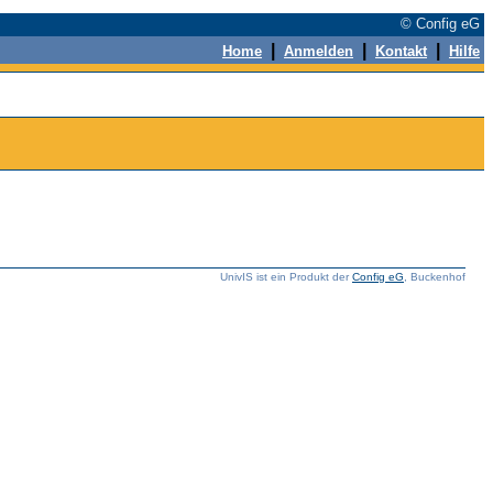
© Config eG
|
|
|
Home
Anmelden
Kontakt
Hilfe
UnivIS ist ein Produkt der
Config eG
, Buckenhof