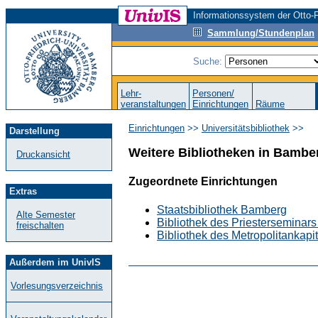
Informationssystem der Otto-F
Sammlung/Stundenplan
Suche:
Lehr-
Personen/
veranstaltungen
Einrichtungen
Räume
Einrichtungen
>>
Universitätsbibliothek
>>
Darstellung
Weitere Bibliotheken in Bambe
Druckansicht
Zugeordnete Einrichtungen
Extras
Staatsbibliothek Bamberg
Alte Semester
Bibliothek des Priesterseminar
freischalten
Bibliothek des Metropolitankap
Außerdem im UnivIS
Vorlesungsverzeichnis