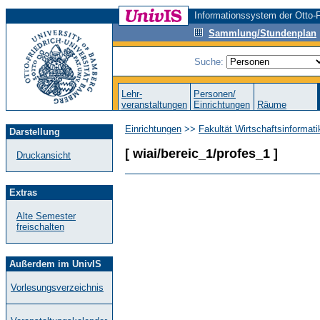
Informationssystem der Otto-F
Sammlung/Stundenplan
Suche:
Lehr-
Personen/
veranstaltungen
Einrichtungen
Räume
Einrichtungen
>>
Fakultät Wirtschaftsinformat
Darstellung
[ wiai/bereic_1/profes_1 ]
Druckansicht
Extras
Alte Semester
freischalten
Außerdem im UnivIS
Vorlesungsverzeichnis