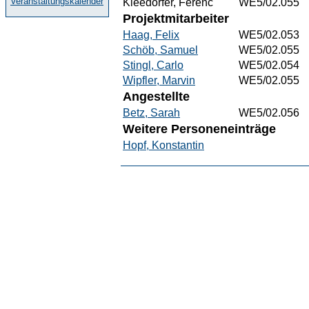
Veranstaltungskalender
Kleedörfer, Ferenc
WE5/02.055
Projektmitarbeiter
Haag, Felix
WE5/02.053
Schöb, Samuel
WE5/02.055
Stingl, Carlo
WE5/02.054
Wipfler, Marvin
WE5/02.055
Angestellte
Betz, Sarah
WE5/02.056
Weitere Personeneinträge
Hopf, Konstantin