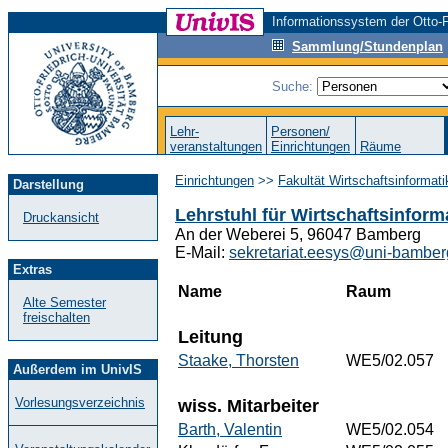
Informationssystem der Otto-F
Sammlung/Stundenplan
Suche:
Lehr-
Personen/
veranstaltungen
Einrichtungen
Räume
Einrichtungen
>>
Fakultät Wirtschaftsinformat
Darstellung
Lehrstuhl für Wirtschaftsinform
Druckansicht
An der Weberei 5, 96047 Bamberg
E-Mail:
sekretariat.eesys@uni-bamber
Extras
Name
Raum
Alte Semester
freischalten
Leitung
Staake, Thorsten
WE5/02.057
Außerdem im UnivIS
Vorlesungsverzeichnis
wiss. Mitarbeiter
Barth, Valentin
WE5/02.054