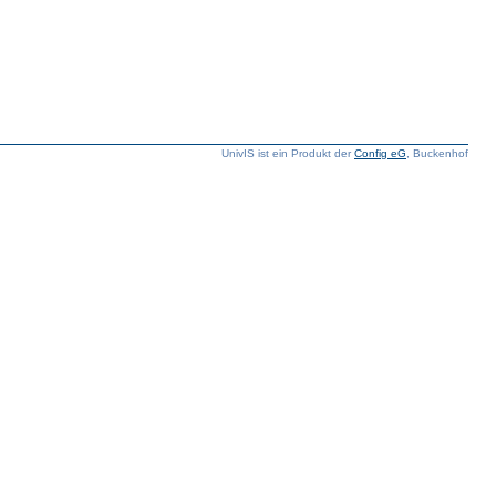
UnivIS ist ein Produkt der
Config eG
, Buckenhof