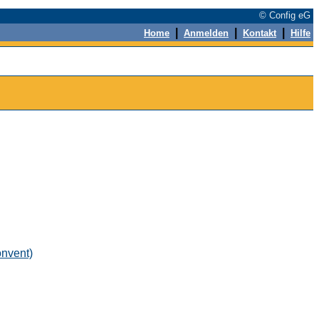
© Config eG
|
|
|
Home
Anmelden
Kontakt
Hilfe
onvent)