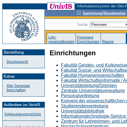
Informationssystem der Otto-F
Sammlung/Stundenplan
Suche:
Lehr-
Personen/
veranstaltungen
Einrichtungen
Räume
Einrichtungen
Darstellung
Druckansicht
Fakultät Geistes- und Kulturwis
Fakultät Sozial- und Wirtschafts
Fakultät Humanwissenschaften
Extras
Fakultät Wirtschaftsinformatik /
Universitätsleitung/Gremien
Alte Semester
freischalten
Zentrale Universitätsverwaltung
Personalvertretung
Konvent der wissenschaftlichen u
Außerdem im UnivIS
Studierendenvertretung
Universitätsbibliothek
Vorlesungsverzeichnis
Informationstechnologie-Service (
Zentrum für Lehrerinnen- und L
Hochschulsportzentrum