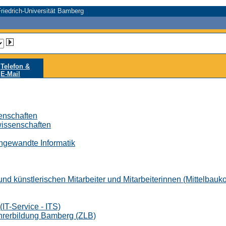
riedrich-Universität Bamberg
Telefon &
E-Mail
senschaften
wissenschaften
 Angewandte Informatik
nd künstlerischen Mitarbeiter und Mitarbeiterinnen (Mittelbauk
IT-Service - ITS)
ehrerbildung Bamberg (ZLB)