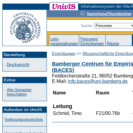
Informationssystem der Otto-F
Sammlung/Stundenplan
Suche:
Lehr-
Personen/
veranstaltungen
Einrichtungen
Räume
Einrichtungen
>>
Wissenschaftliche Einrichtun
Darstellung
Bamberger Centrum für Empiris
Druckansicht
(BACES)
Feldkirchenstraße 21, 96052 Bamberg
Extras
E-Mail:
info.baces@uni-bamberg.de
Alte Semester
Name
Raum
freischalten
Leitung
Außerdem im UnivIS
Schmid, Timo
F21/00.76b
Vorlesungsverzeichnis