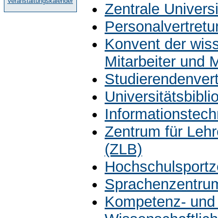
Veranstaltungskalender
Zentrale Univers
Personalvertretu
Konvent der wiss
Mitarbeiter und 
Studierendenver
Universitätsbibli
Informationstech
Zentrum für Leh
(ZLB)
Hochschulsportz
Sprachenzentru
Kompetenz- und 