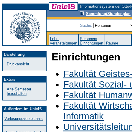
Informationssystem der Otto-F
Sammlung/Stundenplan
Suche:
Lehr-
Personen/
veranstaltungen
Einrichtungen
Räume
Einrichtungen
Darstellung
Druckansicht
Fakultät Geistes
Extras
Fakultät Sozial-
Alte Semester
Fakultät Humanw
freischalten
Fakultät Wirtsch
Außerdem im UnivIS
Informatik
Vorlesungsverzeichnis
Universitätsleit