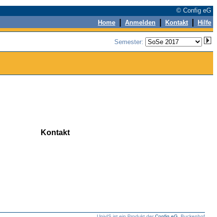
© Config eG
|
|
|
Home
Anmelden
Kontakt
Hilfe
Semester:
Kontakt
UnivIS ist ein Produkt der
Config eG
, Buckenhof