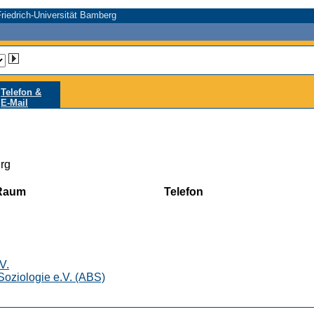
riedrich-Universität Bamberg
Telefon &
E-Mail
rg
Raum
Telefon
V.
oziologie e.V. (ABS)