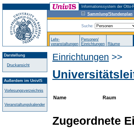
Informationssystem der Otto-F
Sammlung/Stundenplan
Suche:
Lehr-
Personen/
veranstaltungen
Einrichtungen
Räume
Einrichtungen
>>
Darstellung
Druckansicht
Universitätsle
Außerdem im UnivIS
Vorlesungsverzeichnis
Name
Raum
Veranstaltungskalender
Zugeordnete E