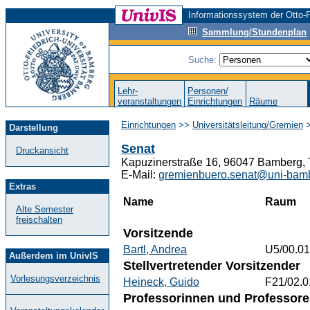
Informationssystem der Otto-F
Sammlung/Stundenplan
Suche:
Lehr-
Personen/
veranstaltungen
Einrichtungen
Räume
Einrichtungen
>>
Universitätsleitung/Gremien
>
Darstellung
Senat
Druckansicht
Kapuzinerstraße 16, 96047 Bamberg, 
E-Mail:
gremienbuero.senat@uni-bam
Extras
Name
Raum
Alte Semester
freischalten
Vorsitzende
Bartl, Andrea
U5/00.01
Außerdem im UnivIS
Stellvertretender Vorsitzender
Vorlesungsverzeichnis
Heineck, Guido
F21/02.0
Professorinnen und Professor