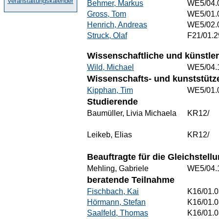
Veranstaltungskalender
Behmer, Markus
WE5/04.
Gross, Tom
WE5/01.
Henrich, Andreas
WE5/02.
Struck, Olaf
F21/01.2
Wissenschaftliche und künstler
Wild, Michael
WE5/04.
Wissenschafts- und kunststütze
Kipphan, Tim
WE5/01.
Studierende
Baumüller, Livia Michaela
KR12/
Leikeb, Elias
KR12/
Beauftragte für die Gleichstel
Mehling, Gabriele
WE5/04.
beratende Teilnahme
Fischbach, Kai
K16/01.0
Hörmann, Stefan
K16/01.0
Saalfeld, Thomas
K16/01.0