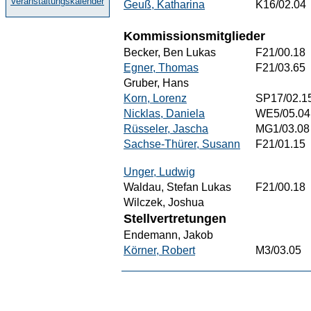
Veranstaltungskalender
Geuß, Katharina
K16/02.04
Kommissionsmitglieder
Becker, Ben Lukas
F21/00.18
Egner, Thomas
F21/03.65
Gruber, Hans
Korn, Lorenz
SP17/02.1
Nicklas, Daniela
WE5/05.04
Rüsseler, Jascha
MG1/03.08
Sachse-Thürer, Susann
F21/01.15
Unger, Ludwig
Waldau, Stefan Lukas
F21/00.18
Wilczek, Joshua
Stellvertretungen
Endemann, Jakob
Körner, Robert
M3/03.05