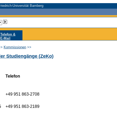
riedrich-Universität Bamberg
Telefon &
E-Mail
>>
Kommissionen
>>
der Studiengänge (ZeKo)
Telefon
+49 951 863-2708
5
+49 951 863-2189