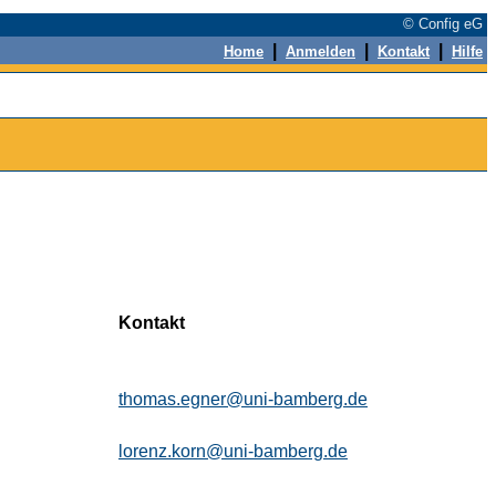
© Config eG
|
|
|
Home
Anmelden
Kontakt
Hilfe
Kontakt
thomas.egner@uni-bamberg.de
lorenz.korn@uni-bamberg.de