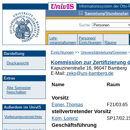
Informationssystem der Otto-F
Sammlung/Stundenplan
Suche:
Lehr-
Personen/
veranstaltungen
Einrichtungen
Räume
Einrichtungen
>>
Universitätsleitung/Gremien
Darstellung
Kommission zur Zertifizierung 
Druckansicht
Kapuzinerstraße 16, 96047 Bamberg
E-Mail:
zeko@uni-bamberg.de
Extras
Name
Raum
Alte Semester
freischalten
Vorsitz
Egner, Thomas
F21/03.65
Außerdem im UnivIS
stellvertretender Vorsitz
Vorlesungsverzeichnis
Korn, Lorenz
SP17/02.1
Geschäftsführung