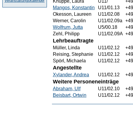
Veranstaltungskalender
Knüppe, Laura
U11/
+49
Mangos, Konstantin
U11/01.13
+49
Okesson, Laureen
U11/02.08
+49
Werner, Carolin
U11/02.09a
+49
Wolfrum, Jutta
U5/00.18
+49
Zehl, Philipp
U11/02.09A
+49
Lehrbeauftragte
Müller, Linda
U11/02.12
+49
Reising, Stephanie
U11/02.12
+49
Spörl, Michaela
U11/02.12
+49
Angestellte
Xylander, Andrea
U11/02.12
+49
Weitere Personeneinträge
Abraham, Ulf
U11/02.10
+49
Beisbart, Ortwin
U11/02.12
+49