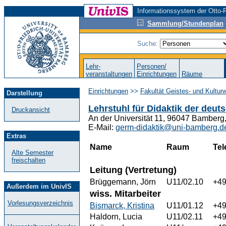
Informationssystem der Otto-F
Sammlung/Stundenplan
Suche:
Lehr-
Personen/
veranstaltungen
Einrichtungen
Räume
Einrichtungen
>>
Fakultät Geistes- und Kultur
Darstellung
Lehrstuhl für Didaktik der deut
Druckansicht
An der Universität 11, 96047 Bamberg
E-Mail:
germ-didaktik@uni-bamberg.d
Extras
Name
Raum
Tel
Alte Semester
freischalten
Leitung (Vertretung)
Brüggemann, Jörn
U11/02.10
+49
Außerdem im UnivIS
wiss. Mitarbeiter
Vorlesungsverzeichnis
Bismarck, Kristina
U11/01.12
+49
Haldorn, Lucia
U11/02.11
+49