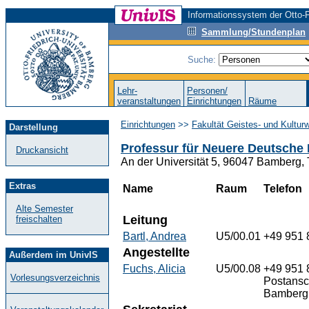
Informationssystem der Otto-F
Sammlung/Stundenplan
Suche:
Lehr-
Personen/
veranstaltungen
Einrichtungen
Räume
Einrichtungen
>>
Fakultät Geistes- und Kultur
Darstellung
Professur für Neuere Deutsche 
Druckansicht
An der Universität 5, 96047 Bamberg,
Extras
Name
Raum
Telefon
Alte Semester
Leitung
freischalten
Bartl, Andrea
U5/00.01
+49 951 
Angestellte
Außerdem im UnivIS
Fuchs, Alicia
U5/00.08
+49 951 
Vorlesungsverzeichnis
Postansch
Bamberg