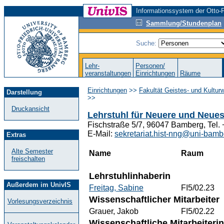
Informationssystem der Otto-F
Sammlung/Stundenplan
Suche:
Lehr-
Personen/
veranstaltungen
Einrichtungen
Räume
Einrichtungen
>>
Fakultät Geistes- und Kultur
Darstellung
>>
Druckansicht
Lehrstuhl für Neuere und Neue
Fischstraße 5/7, 96047 Bamberg, Tel.
E-Mail:
sekretariat.hist-nng@uni-bamb
Extras
Alte Semester
Name
Raum
freischalten
Lehrstuhlinhaberin
Außerdem im UnivIS
Freitag, Sabine
FI5/02.23
Wissenschaftlicher Mitarbeiter
Vorlesungsverzeichnis
Grauer, Jakob
FI5/02.22
Wissenschaftliche Mitarbeiterin