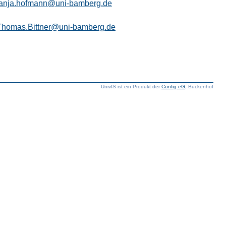
tanja.hofmann@uni-bamberg.de
Thomas.Bittner@uni-bamberg.de
UnivIS ist ein Produkt der
Config eG
, Buckenhof