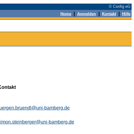
© Config eG
|
|
|
Home
Anmelden
Kontakt
Hilfe
Kontakt
juergen.bruendl@uni-bamberg.de
simon.steinberger@uni-bamberg.de