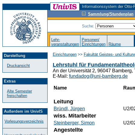
Informationssystem der Otto-F
Sammlung/Stundenplan
Suche:
Lehr-
Personen/
veranstaltungen
Einrichtungen
Räume
Einrichtungen
>>
Fakultät Geistes- und Kultur
Darstellung
Lehrstuhl für Fundamentaltheo
Druckansicht
An der Universität 2, 96047 Bamberg,
E-Mail:
fundadog@uni-bamberg.de
Extras
Name
Rau
Alte Semester
freischalten
Leitung
Bründl, Jürgen
U2/0
Außerdem im UnivIS
wiss. Mitarbeiter
Vorlesungsverzeichnis
Steinberger, Simon
U2/0
Angestellte