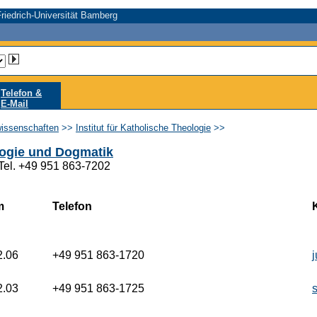
riedrich-Universität Bamberg
Telefon &
E-Mail
wissenschaften
>>
Institut für Katholische Theologie
>>
logie und Dogmatik
 Tel. +49 951 863-7202
m
Telefon
2.06
+49 951 863-1720
2.03
+49 951 863-1725