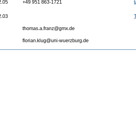
2.05
+49 951 863-1721
2.03
thomas.a.franz@gmx.de
florian.klug@uni-wuerzburg.de