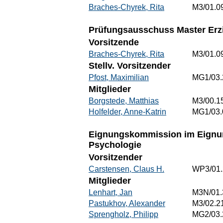
Braches-Chyrek, Rita
M3/01.0
Prüfungsausschuss Master Erz
Vorsitzende
Braches-Chyrek, Rita
M3/01.0
Stellv. Vorsitzender
Pfost, Maximilian
MG1/03.
Mitglieder
Borgstede, Matthias
M3/00.1
Holfelder, Anne-Katrin
MG1/03.
Eignungskommission im Eignun
Psychologie
Vorsitzender
Carstensen, Claus H.
WP3/01.
Mitglieder
Lenhart, Jan
M3N/01.
Pastukhov, Alexander
M3/02.2
Sprengholz, Philipp
MG2/03.