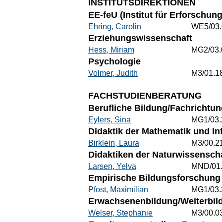
INSTITUTSDIREKTIONEN
EE-feU (Institut für Erforschu
Ehring, Carolin
WE5/03.
Erziehungswissenschaft
Hess, Miriam
MG2/03.
Psychologie
Volmer, Judith
M3/01.1
FACHSTUDIENBERATUNG
Berufliche Bildung/Fachrichtun
Eylers, Sina
MG1/03.
Didaktik der Mathematik und In
Birklein, Laura
M3/00.2
Didaktiken der Naturwissenscha
Larsen, Yelva
MND/01
Empirische Bildungsforschung 
Pfost, Maximilian
MG1/03.
Erwachsenenbildung/Weiterbild
Welser, Stephanie
M3/00.0