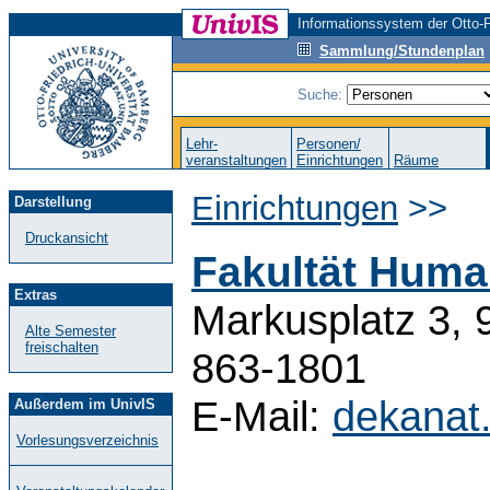
Informationssystem der Otto-F
Sammlung/Stundenplan
Suche:
Lehr-
Personen/
veranstaltungen
Einrichtungen
Räume
Einrichtungen
>>
Darstellung
Druckansicht
Fakultät Huma
Extras
Markusplatz 3, 
Alte Semester
freischalten
863-1801
E-Mail:
dekanat
Außerdem im UnivIS
Vorlesungsverzeichnis