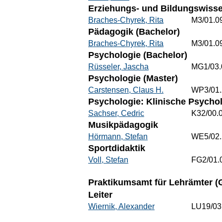
Erziehungs- und Bildungswisse
Braches-Chyrek, Rita
M3/01.0
Pädagogik (Bachelor)
Braches-Chyrek, Rita
M3/01.0
Psychologie (Bachelor)
Rüsseler, Jascha
MG1/03.
Psychologie (Master)
Carstensen, Claus H.
WP3/01.
Psychologie: Klinische Psycho
Sachser, Cedric
K32/00.
Musikpädagogik
Hörmann, Stefan
WE5/02.
Sportdidaktik
Voll, Stefan
FG2/01.
Praktikumsamt für Lehrämter (G
Leiter
Wiernik, Alexander
LU19/03