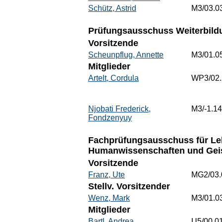
Schütz, Astrid
M3/03.0
Prüfungsausschuss Weiterbildu
Vorsitzende
Scheunpflug, Annette
M3/01.0
Mitglieder
Artelt, Cordula
WP3/02
Njobati Frederick,
M3/-1.14
Fondzenyuy
Fachprüfungsausschuss für Leh
Humanwissenschaften und Geis
Vorsitzende
Franz, Ute
MG2/03.
Stellv. Vorsitzender
Wenz, Mark
M3/01.0
Mitglieder
Bartl, Andrea
U5/00.0