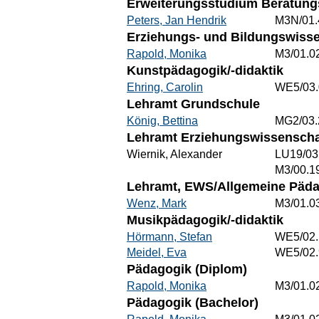
Erweiterungsstudium Beratungs
Peters, Jan Hendrik
M3N/01.
Erziehungs- und Bildungswisse
Rapold, Monika
M3/01.0
Kunstpädagogik/-didaktik
Ehring, Carolin
WE5/03.
Lehramt Grundschule
König, Bettina
MG2/03.
Lehramt Erziehungswissenschaf
Wiernik, Alexander
LU19/03
M3/00.1
Lehramt, EWS/Allgemeine Päd
Wenz, Mark
M3/01.0
Musikpädagogik/-didaktik
Hörmann, Stefan
WE5/02.
Meidel, Eva
WE5/02.
Pädagogik (Diplom)
Rapold, Monika
M3/01.0
Pädagogik (Bachelor)