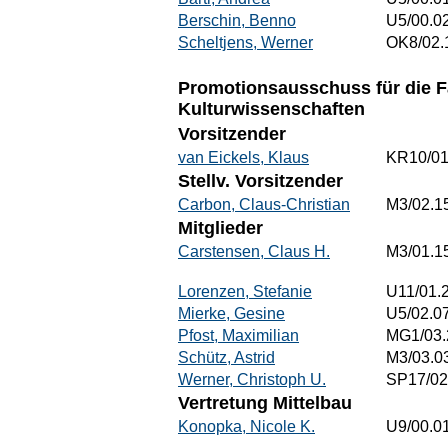
Berschin, Benno
U5/00.0
Scheltjens, Werner
OK8/02.
Promotionsausschuss für die 
Kulturwissenschaften
Vorsitzender
van Eickels, Klaus
KR10/01
Stellv. Vorsitzender
Carbon, Claus-Christian
M3/02.1
Mitglieder
Carstensen, Claus H.
M3/01.1
Lorenzen, Stefanie
U11/01.
Mierke, Gesine
U5/02.0
Pfost, Maximilian
MG1/03.
Schütz, Astrid
M3/03.0
Werner, Christoph U.
SP17/02
Vertretung Mittelbau
Konopka, Nicole K.
U9/00.0