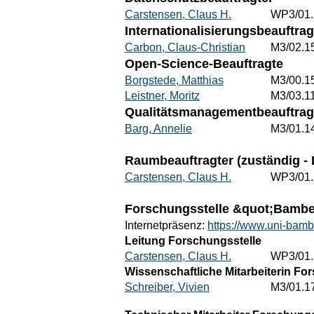
Carstensen, Claus H.
WP3/01.
Internationalisierungsbeauftrag
Carbon, Claus-Christian
M3/02.1
Open-Science-Beauftragte
Borgstede, Matthias
M3/00.1
Leistner, Moritz
M3/03.1
Qualitätsmanagementbeauftrag
Barg, Annelie
M3/01.1
Raumbeauftragter (zuständig - 
Carstensen, Claus H.
WP3/01.
Forschungsstelle &quot;Bambe
Internetpräsenz:
https://www.uni-bamb
Leitung Forschungsstelle
Carstensen, Claus H.
WP3/01.
Wissenschaftliche Mitarbeiterin Fo
Schreiber, Vivien
M3/01.1