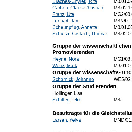
Braches-Chyrek, Rita
M3/01.0
Carbon, Claus-Christian
M3/02.1
Franz, Ute
MG2/03.
Lenhart, Jan
M3N/01.
Scheunpflug, Annette
M3/01.0
Schultze-Gerlach, Thomas
M3/02.0
Gruppe der wissenschaftlichen 
Promovierenden
Heyne, Nora
MG1/03.
Wenz, Mark
M3/01.0
Gruppe der wissenschafts- und 
Scharnick, Johanne
WE5/02.
Gruppe der Studierenden
Hollinger, Lisa
Schiffer, Felix
M3/
Beauftragte für die Gleichstel
Larsen, Yelva
MND/01