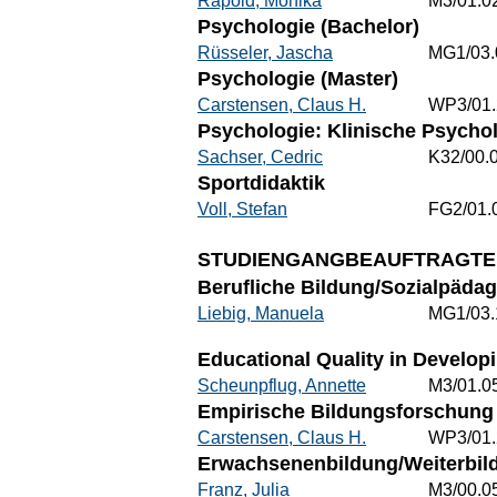
Rapold, Monika
M3/01.0
Psychologie (Bachelor)
Rüsseler, Jascha
MG1/03.
Psychologie (Master)
Carstensen, Claus H.
WP3/01.
Psychologie: Klinische Psycho
Sachser, Cedric
K32/00.
Sportdidaktik
Voll, Stefan
FG2/01.
STUDIENGANGBEAUFTRAGTE
Berufliche Bildung/Sozialpädag
Liebig, Manuela
MG1/03.
Educational Quality in Develop
Scheunpflug, Annette
M3/01.0
Empirische Bildungsforschung 
Carstensen, Claus H.
WP3/01.
Erwachsenenbildung/Weiterbild
Franz, Julia
M3/00.0