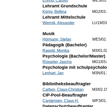
Ehring, Carolin
WE5/03.
Lehramt Grundschule
König, Bettina
MG2/03.
Lehramt Mittelschule
Wiernik, Alexander
LU19/03
Musik
Hörmann, Stefan
WE5/02.
Pädagogik (Bachelor)
Rapold, Monika
M3/01.0
Psychologie (Bachelor/Master)
Rüsseler, Jascha
MG1/03.
Psychologie mit schulpsychol
Lenhart, Jan
M3N/01.
Bibliotheksbeauftragter
Carbon, Claus-Christian
M3/02.1
CIP-Pool-Beauftragter
Carstensen, Claus H.
WP3/01.
Datenschutzbeauftragter