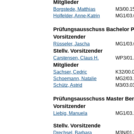
Mitglieder
Borgstede, Matthias
M3/00.1
Holfelder, Anne-Katrin
MG1/03.
Prüfungsausschuss Bachelor P
Vorsitzender
Rüsseler, Jascha
MG1/03.
Stellv. Vorsitzender
Carstensen, Claus H.
WP3/01.
Mitglieder
Sachser, Cedric
K32/00.
Schoemann, Natalie
MG2/03.
Schütz, Astrid
M3/03.0
Prüfungsausschuss Master Beru
Vorsitzender
Liebig, Manuela
MG1/03.
Stellv. Vorsitzende
Drechsel, Barbara
M3N/01.