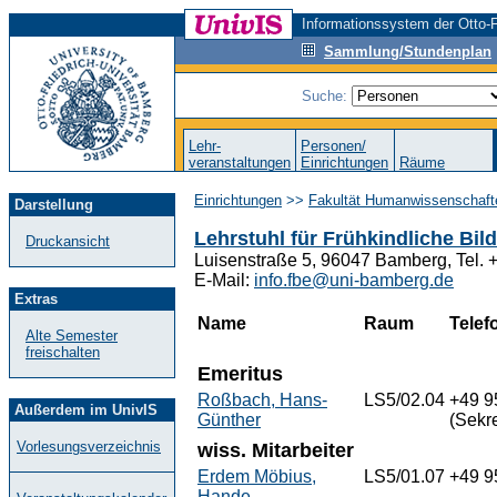
Informationssystem der Otto-F
Sammlung/Stundenplan
Suche:
Lehr-
Personen/
veranstaltungen
Einrichtungen
Räume
Einrichtungen
>>
Fakultät Humanwissenschaft
Darstellung
Lehrstuhl für Frühkindliche Bi
Druckansicht
Luisenstraße 5, 96047 Bamberg, Tel.
E-Mail:
info.fbe@uni-bamberg.de
Extras
Name
Raum
Telef
Alte Semester
freischalten
Emeritus
Roßbach, Hans-
LS5/02.04
+49 9
Außerdem im UnivIS
Günther
(Sekre
Vorlesungsverzeichnis
wiss. Mitarbeiter
Erdem Möbius,
LS5/01.07
+49 9
Hande