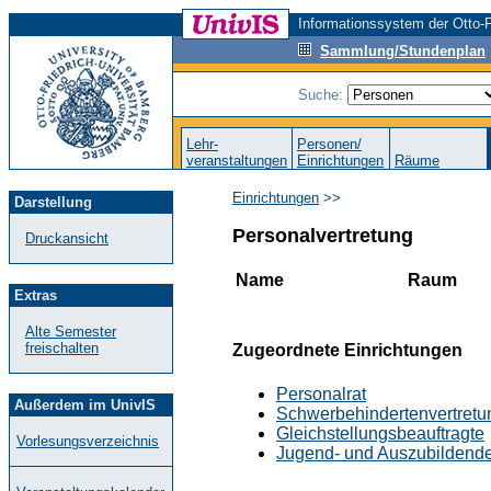
Informationssystem der Otto-F
Sammlung/Stundenplan
Suche:
Lehr-
Personen/
veranstaltungen
Einrichtungen
Räume
Einrichtungen
>>
Darstellung
Personalvertretung
Druckansicht
Name
Raum
Extras
Alte Semester
freischalten
Zugeordnete Einrichtungen
Personalrat
Außerdem im UnivIS
Schwerbehindertenvertretu
Gleichstellungsbeauftragte
Vorlesungsverzeichnis
Jugend- und Auszubildende