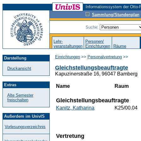
Informationssystem der Otto-F
Sammlung/Stundenplan
Suche:
Lehr-
Personen/
veranstaltungen
Einrichtungen
Räume
Einrichtungen
>>
Personalvertretung
>>
Darstellung
Gleichstellungsbeauftragte
Druckansicht
Kapuzinerstraße 16, 96047 Bamberg
Extras
Name
Raum
Alte Semester
Gleichstellungsbeauftragte
freischalten
Kanitz, Katharina
K25/00.04
Außerdem im UnivIS
Vorlesungsverzeichnis
Vertretung