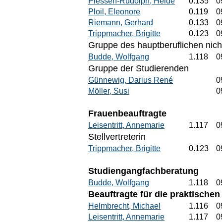
Plessen-Rudolph, Heide
0.135
0
Ploil, Eleonore
0.119
0
Riemann, Gerhard
0.133
0
Trippmacher, Brigitte
0.123
0
Gruppe des hauptberuflichen nich
Budde, Wolfgang
1.118
0
Gruppe der Studierenden
Günnewig, Darius René
0
Möller, Susi
0
Frauenbeauftragte
Leisentritt, Annemarie
1.117
0
Stellvertreterin
Trippmacher, Brigitte
0.123
0
Studiengangfachberatung
Budde, Wolfgang
1.118
0
Beauftragte für die praktische
Helmbrecht, Michael
1.116
0
Leisentritt, Annemarie
1.117
0