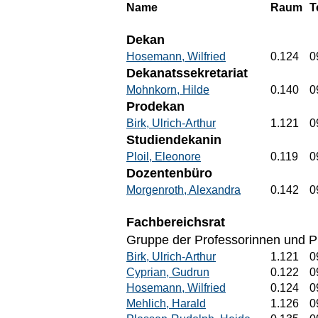
Name
Raum
T
Dekan
Hosemann, Wilfried
0.124
0
Dekanatssekretariat
Mohnkorn, Hilde
0.140
0
Prodekan
Birk, Ulrich-Arthur
1.121
0
Studiendekanin
Ploil, Eleonore
0.119
0
Dozentenbüro
Morgenroth, Alexandra
0.142
0
Fachbereichsrat
Gruppe der Professorinnen und P
Birk, Ulrich-Arthur
1.121
0
Cyprian, Gudrun
0.122
0
Hosemann, Wilfried
0.124
0
Mehlich, Harald
1.126
0