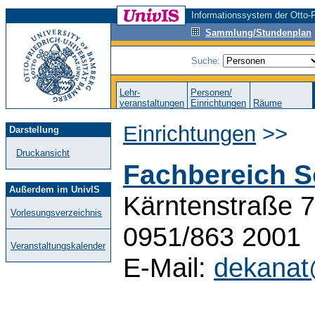
Informationssystem der Otto-F
Sammlung/Stundenplan
Suche:
Lehr-
Personen/
veranstaltungen
Einrichtungen
Räume
Einrichtungen
>>
Darstellung
Druckansicht
Fachbereich So
Außerdem im UnivIS
Kärntenstraße 7
Vorlesungsverzeichnis
0951/863 2001
Veranstaltungskalender
E-Mail:
dekanat