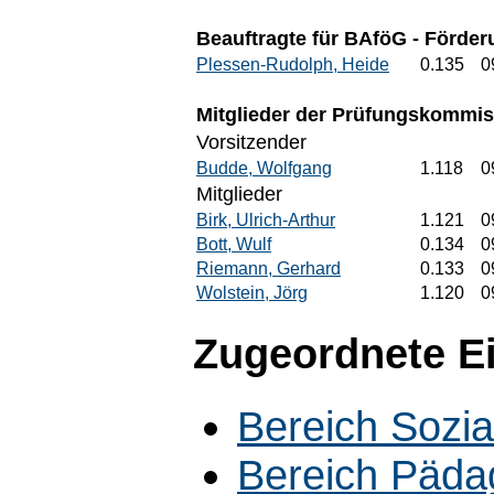
Beauftragte für BAföG - Förder
Plessen-Rudolph, Heide
0.135
0
Mitglieder der Prüfungskommi
Vorsitzender
Budde, Wolfgang
1.118
0
Mitglieder
Birk, Ulrich-Arthur
1.121
0
Bott, Wulf
0.134
0
Riemann, Gerhard
0.133
0
Wolstein, Jörg
1.120
0
Zugeordnete E
Bereich Sozia
Bereich Päda