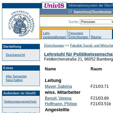
Informationssystem der Otto-F
Sammlung/Stundenplan
Suche:
Lehr-
Personen/
veranstaltungen
Einrichtungen
Räume
Einrichtungen
>>
Fakultät Sozial- und Wirtsch
Darstellung
Lehrstuhl für Politikwissenschaf
Druckansicht
Feldkirchenstraße 21, 96052 Bamberg
Extras
Name
Raum
Alte Semester
Leitung
freischalten
Mayer, Sabrina
F21/03.71
wiss. Mitarbeiter
Außerdem im UnivIS
Benoit, Verena
F21/03.69
Vorlesungsverzeichnis
Hoffmann, Philipp
F21/03.51b
Angestellte