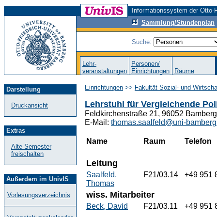
Informationssystem der Otto-F
Sammlung/Stundenplan
Suche:
Lehr-
Personen/
veranstaltungen
Einrichtungen
Räume
Einrichtungen
>>
Fakultät Sozial- und Wirtsch
Darstellung
Lehrstuhl für Vergleichende Pol
Druckansicht
Feldkirchenstraße 21, 96052 Bamberg
E-Mail:
thomas.saalfeld@uni-bamberg
Extras
Name
Raum
Telefon
Alte Semester
freischalten
Leitung
Saalfeld,
F21/03.14
+49 951 
Außerdem im UnivIS
Thomas
wiss. Mitarbeiter
Vorlesungsverzeichnis
Beck, David
F21/03.11
+49 951 