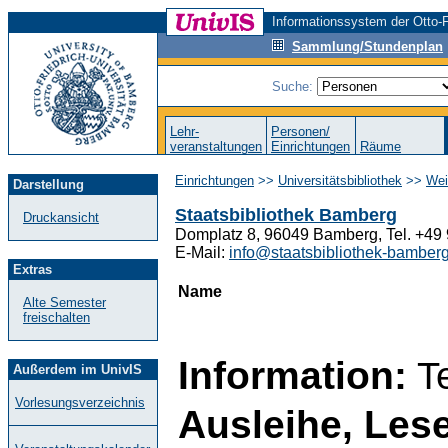
Informationssystem der Otto-F
Sammlung/Stundenplan
Suche:
Lehr-
Personen/
veranstaltungen
Einrichtungen
Räume
Einrichtungen
>>
Universitätsbibliothek
>>
Wei
Darstellung
Staatsbibliothek Bamberg
Druckansicht
Domplatz 8, 96049 Bamberg, Tel. +49 
E-Mail:
info@staatsbibliothek-bamber
Extras
Name
Alte Semester
freischalten
Information:
Te
Außerdem im UnivIS
Vorlesungsverzeichnis
Ausleihe, Lese