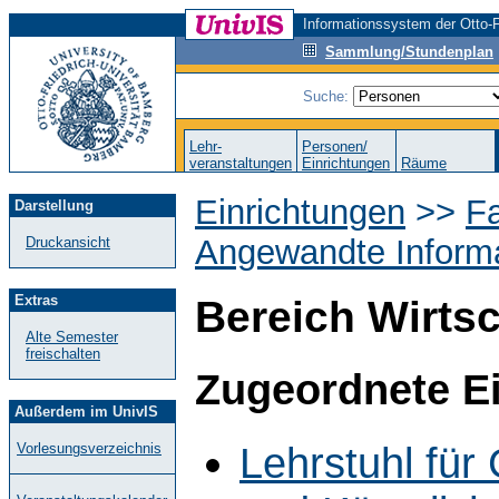
Informationssystem der Otto-F
Sammlung/Stundenplan
Suche:
Lehr-
Personen/
veranstaltungen
Einrichtungen
Räume
Einrichtungen
>>
Fa
Darstellung
Angewandte Informa
Druckansicht
Extras
Bereich Wirtsc
Alte Semester
freischalten
Zugeordnete E
Außerdem im UnivIS
Lehrstuhl für
Vorlesungsverzeichnis