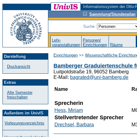
Informationssystem der Otto-F
Sammlung/Stundenplan
Suche:
Lehr-
Personen/
veranstaltungen
Einrichtungen
Räume
Einrichtungen
>>
Wissenschaftliche Einrichtun
Darstellung
Bamberger Graduiertenschule f
Druckansicht
Luitpoldstraße 19, 96052 Bamberg
E-Mail:
bagrated@uni-bamberg.de
Extras
Name
R
Alte Semester
freischalten
Sprecherin
Hess, Miriam
MG
Außerdem im UnivIS
Stellvertretender Sprecher
Vorlesungsverzeichnis
Drechsel, Barbara
M3