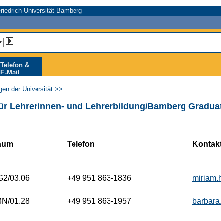
riedrich-Universität Bamberg
Telefon &
E-Mail
gen der Universität
>>
ür Lehrerinnen- und Lehrerbildung/Bamberg Gradua
aum
Telefon
Kontak
2/03.06
+49 951 863-1836
miriam.
N/01.28
+49 951 863-1957
barbara