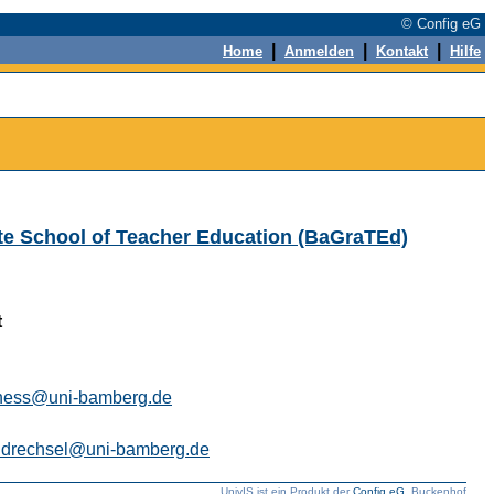
© Config eG
|
|
|
Home
Anmelden
Kontakt
Hilfe
te School of Teacher Education (BaGraTEd)
t
hess@uni-bamberg.de
.drechsel@uni-bamberg.de
UnivIS ist ein Produkt der
Config eG
, Buckenhof