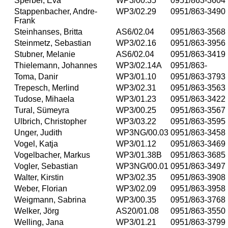
Sperber, Eva
WP3/00.35
0951/863-3604
Stappenbacher, Andre-
WP3/02.29
0951/863-3490
Frank
Steinhanses, Britta
AS6/02.04
0951/863-3568
Steinmetz, Sebastian
WP3/02.16
0951/863-3956
Stubner, Melanie
AS6/02.04
0951/863-3419
Thielemann, Johannes
WP3/02.14A
0951/863-
Toma, Danir
WP3/01.10
0951/863-3793
Trepesch, Merlind
WP3/02.31
0951/863-3563
Tudose, Mihaela
WP3/01.23
0951/863-3422
Tural, Sümeyra
WP3/00.25
0951/863-3567
Ulbrich, Christopher
WP3/03.22
0951/863-3595
Unger, Judith
WP3NG/00.03
0951/863-3458
Vogel, Katja
WP3/01.12
0951/863-3469
Vogelbacher, Markus
WP3/01.38B
0951/863-3685
Vogler, Sebastian
WP3NG/00.01
0951/863-3497
Walter, Kirstin
WP3/02.35
0951/863-3908
Weber, Florian
WP3/02.09
0951/863-3958
Weigmann, Sabrina
WP3/00.35
0951/863-3768
Welker, Jörg
AS20/01.08
0951/863-3550
Welling, Jana
WP3/01.21
0951/863-3799