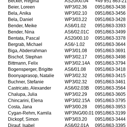
Becker, Regina
AS20/00.04
+49 951 863-21
Beier, Loreen
WP3/02.36
0951/863-3438
Bela, Anika
WP3/02.10
0951/863-3456
Bela, Daniel
WP3/03.22
0951/863-3428
Bender, Meike
AS6/01.02
0951/863-3393
Bender, Nina
AS6/02.01C
0951/863-3499
Bentata, Pascal
AS20/00.10
0951/863-3378
Bergrab, Michael
AS6/-1.02
0951/863-3644
Biga, Abderrahman
WP3/01.08
0951/863-3691
Bischof, Stephan
WP3/02.17
0951/863-3498
Bittmann, Felix
WP3/02.14A
0951/863-3794
Bogensperger, Brigitte
AS6/01.08
0951/863-3418
Boonyaprasop, Natalie
WP3/02.32
0951/863-3415
Buchner, Stefanie
WP3/02.32
0951/863-3461
Castricato, Alexander
AS6/02.03B
0951/863-3564
Chalupa, Julia
WP3/02.29
0951/863-3605
Chincarini, Elena
WP3/02.15A
0951/863-3795
Costa, Jana
WP3/00.28
0951/863-3953
Cygan-Rehm, Kamila
WP3NG/00.01
0951/863-3199
Dickopf, Simon
WP3/03.20
0951/863-3444
Dirauf, Isabel
AS6/02.01A
0951/863-3395