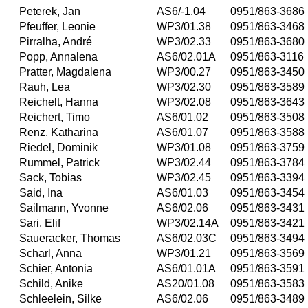
Peterek, Jan
AS6/-1.04
0951/863-3686
Pfeuffer, Leonie
WP3/01.38
0951/863-3468
Pirralha, André
WP3/02.33
0951/863-3680
Popp, Annalena
AS6/02.01A
0951/863-3116
Pratter, Magdalena
WP3/00.27
0951/863-3450
Rauh, Lea
WP3/02.30
0951/863-3589
Reichelt, Hanna
WP3/02.08
0951/863-3643
Reichert, Timo
AS6/01.02
0951/863-3508
Renz, Katharina
AS6/01.07
0951/863-3588
Riedel, Dominik
WP3/01.08
0951/863-3759
Rummel, Patrick
WP3/02.44
0951/863-3784
Sack, Tobias
WP3/02.45
0951/863-3394
Said, Ina
AS6/01.03
0951/863-3454
Sailmann, Yvonne
AS6/02.06
0951/863-3431
Sari, Elif
WP3/02.14A
0951/863-3421
Saueracker, Thomas
AS6/02.03C
0951/863-3494
Scharl, Anna
WP3/01.21
0951/863-3569
Schier, Antonia
AS6/01.01A
0951/863-3591
Schild, Anike
AS20/01.08
0951/863-3583
Schleelein, Silke
AS6/02.06
0951/863-3489