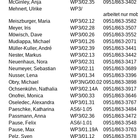
McGinley, Anja
WP3/02.35
0951/863-3402
Mehnert, Ulrike
WP3/
arbeitet nur mob
Meiszburger, Maria
WP3/02.12
0951/863-3582
Meyer, Iris
WP3/02.28
0951/863-3507
Möwisch, Dave
WP3/00.26
0951/863-3552
Mudiappa, Michael
WP3/01.26
0951/863-2071
Müller-Kuller, André
WP3/02.39
0951/863-3441
Nester, Markus
WP3/02.13
0951/863-3442
Neuenhaus, Nora
WP3/02.31
0951/863-3417
Neumeyer, Sebastian
WP3/02.11
0951/863-3689
Nusser, Lena
WP3/01.34
0951/863-3396
Obry, Michael
WP3NG/00.02
0951/863-3898
Ochsenkühn, Nathalia
WP3/02.14A
0951/863-3917
Onofrei, Monica
WP3/00.33
0951/863-3646
Oseledec, Alexandra
WP3/01.31
0951/863-3767
Paeschke, Katharina
AS6/-1.05
0951/863-3484
Passmann, Anna
WP3/02.36
0951/863-3472
Pause, Felix
AS6/-1.01
0951/863-3548
Pause, Max
WP3/01.19A
0951/863-3763
Pelz, Sven
WP3/01.12
0951/863-3578