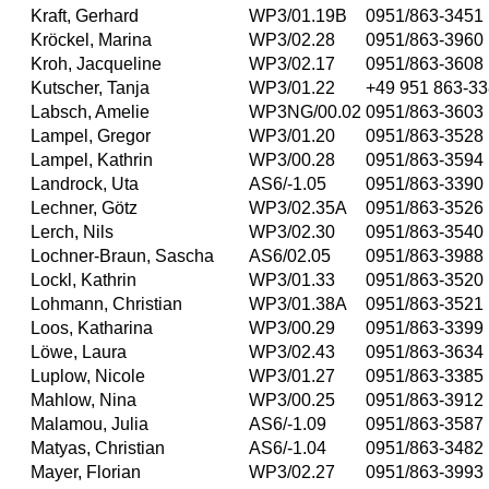
Kraft, Gerhard
WP3/01.19B
0951/863-3451
Kröckel, Marina
WP3/02.28
0951/863-3960
Kroh, Jacqueline
WP3/02.17
0951/863-3608
Kutscher, Tanja
WP3/01.22
+49 951 863-3
Labsch, Amelie
WP3NG/00.02
0951/863-3603
Lampel, Gregor
WP3/01.20
0951/863-3528
Lampel, Kathrin
WP3/00.28
0951/863-3594
Landrock, Uta
AS6/-1.05
0951/863-3390
Lechner, Götz
WP3/02.35A
0951/863-3526
Lerch, Nils
WP3/02.30
0951/863-3540
Lochner-Braun, Sascha
AS6/02.05
0951/863-3988
Lockl, Kathrin
WP3/01.33
0951/863-3520
Lohmann, Christian
WP3/01.38A
0951/863-3521
Loos, Katharina
WP3/00.29
0951/863-3399
Löwe, Laura
WP3/02.43
0951/863-3634
Luplow, Nicole
WP3/01.27
0951/863-3385
Mahlow, Nina
WP3/00.25
0951/863-3912
Malamou, Julia
AS6/-1.09
0951/863-3587
Matyas, Christian
AS6/-1.04
0951/863-3482
Mayer, Florian
WP3/02.27
0951/863-3993