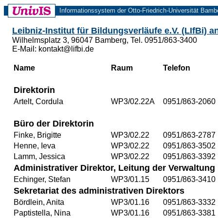
Informationssystem der Otto-Friedrich-Universität Bamb
Leibniz-Institut für Bildungsverläufe e.V. (LIfBi)
Wilhelmsplatz 3, 96047 Bamberg, Tel. 0951/863-3400
E-Mail: kontakt@lifbi.de
Name
Raum
Telefon
Direktorin
Artelt, Cordula
WP3/02.22A
0951/863-2060
Büro der Direktorin
Finke, Brigitte
WP3/02.22
0951/863-2787
Henne, Ieva
WP3/02.22
0951/863-3502
Lamm, Jessica
WP3/02.22
0951/863-3392
Administrativer Direktor, Leitung der Verwaltung
Echinger, Stefan
WP3/01.15
0951/863-3410
Sekretariat des administrativen Direktors
Bördlein, Anita
WP3/01.16
0951/863-3332
Paptistella, Nina
WP3/01.16
0951/863-3381