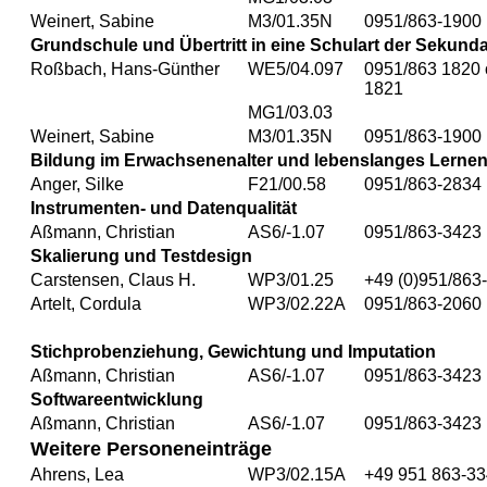
Weinert, Sabine
M3/01.35N
0951/863-1900
Grundschule und Übertritt in eine Schulart der Sekunda
Roßbach, Hans-Günther
WE5/04.097
0951/863 1820 
1821
MG1/03.03
Weinert, Sabine
M3/01.35N
0951/863-1900
Bildung im Erwachsenenalter und lebenslanges Lerne
Anger, Silke
F21/00.58
0951/863-2834
Instrumenten- und Datenqualität
Aßmann, Christian
AS6/-1.07
0951/863-3423
Skalierung und Testdesign
Carstensen, Claus H.
WP3/01.25
+49 (0)951/863
Artelt, Cordula
WP3/02.22A
0951/863-2060
Stichprobenziehung, Gewichtung und Imputation
Aßmann, Christian
AS6/-1.07
0951/863-3423
Softwareentwicklung
Aßmann, Christian
AS6/-1.07
0951/863-3423
Weitere Personeneinträge
Ahrens, Lea
WP3/02.15A
+49 951 863-3