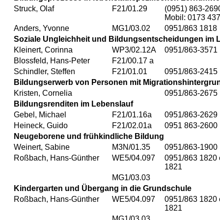
Struck, Olaf
F21/01.29
(0951) 863-269
Mobil: 0173 43
Anders, Yvonne
MG1/03.02
0951/863 1818
Soziale Ungleichheit und Bildungsentscheidungen im 
Kleinert, Corinna
WP3/02.12A
0951/863-3571
Blossfeld, Hans-Peter
F21/00.17 a
Schindler, Steffen
F21/01.01
0951/863-2415
Bildungserwerb von Personen mit Migrationshintergru
Kristen, Cornelia
0951/863-2675
Bildungsrenditen im Lebenslauf
Gebel, Michael
F21/01.16a
0951/863-2629
Heineck, Guido
F21/02.01a
0951 863-2600
Neugeborene und frühkindliche Bildung
Weinert, Sabine
M3N/01.35
0951/863-1900
Roßbach, Hans-Günther
WE5/04.097
0951/863 1820 
1821
MG1/03.03
Kindergarten und Übergang in die Grundschule
Roßbach, Hans-Günther
WE5/04.097
0951/863 1820 
1821
MG1/03.03