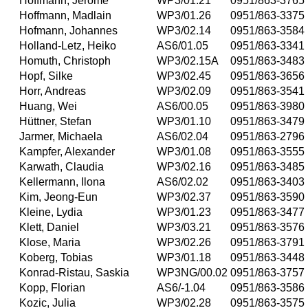
Hoffmann, Jerome
WP3/01.21
0951/863-3765
Hoffmann, Madlain
WP3/01.26
0951/863-3375
Hofmann, Johannes
WP3/02.14
0951/863-3584
Holland-Letz, Heiko
AS6/01.05
0951/863-3341
Homuth, Christoph
WP3/02.15A
0951/863-3483
Hopf, Silke
WP3/02.45
0951/863-3656
Horr, Andreas
WP3/02.09
0951/863-3541
Huang, Wei
AS6/00.05
0951/863-3980
Hüttner, Stefan
WP3/01.10
0951/863-3479
Jarmer, Michaela
AS6/02.04
0951/863-2796
Kampfer, Alexander
WP3/01.08
0951/863-3555
Karwath, Claudia
WP3/02.16
0951/863-3485
Kellermann, Ilona
AS6/02.02
0951/863-3403
Kim, Jeong-Eun
WP3/02.37
0951/863-3590
Kleine, Lydia
WP3/01.23
0951/863-3477
Klett, Daniel
WP3/03.21
0951/863-3576
Klose, Maria
WP3/02.26
0951/863-3791
Koberg, Tobias
WP3/01.18
0951/863-3448
Konrad-Ristau, Saskia
WP3NG/00.02
0951/863-3757
Kopp, Florian
AS6/-1.04
0951/863-3586
Kozic, Julia
WP3/02.28
0951/863-3575