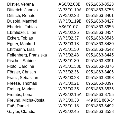
Distler, Verena
AS6/02.03B
0951/863-3523
Ditterich, Jannick
WP3/01.19A
0951/863-3756
Dittrich, Renate
WP3/02.23
0951/863-3401
Dusold, Manfred
WP3/01.19B
0951/863-3427
Eberlein, Tobias
AS6/01.07
0951/863-3955
Ebralidze, Ellen
WP3/02.25
0951/863-3434
Eckert, Tobias
WP3/02.37
0951/863-3546
Egner, Manfred
WP3/03.18
0951/863-3480
Ehrtmann, Lisa
WP3/01.30
0951/863-3542
Fellenberg, Franziska
WP3/02.43
0951/863-3445
Fischer, Sabine
WP3/01.30
0951/863-3391
Floto, Caroline
WP3/01.38B
0951/863-3376
Förster, Christin
WP3/02.36
0951/863-3406
Franz, Sebastian
WP3/00.28
0951/863-3398
Freese, Thomas
WP3/00.21
0951/863-3397
Freitag, Marion
WP3/00.35
0951/863-3536
Frembs, Lena
WP3/02.15A
0951/863-3755
Freund, Micha-Josia
WP3/00.33
+49 951 863-3
Fuß, Daniel
WP3/01.18
0951/863-3492
Gaylor, Claudia
WP3/02.45
0951/863-3538