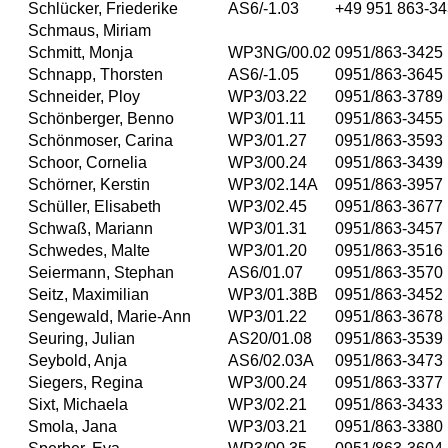
Schlücker, Friederike
AS6/-1.03
+49 951 863-3
Schmaus, Miriam
Schmitt, Monja
WP3NG/00.02
0951/863-3425
Schnapp, Thorsten
AS6/-1.05
0951/863-3645
Schneider, Ploy
WP3/03.22
0951/863-3789
Schönberger, Benno
WP3/01.11
0951/863-3455
Schönmoser, Carina
WP3/01.27
0951/863-3593
Schoor, Cornelia
WP3/00.24
0951/863-3439
Schörner, Kerstin
WP3/02.14A
0951/863-3957
Schüller, Elisabeth
WP3/02.45
0951/863-3677
Schwaß, Mariann
WP3/01.31
0951/863-3457
Schwedes, Malte
WP3/01.20
0951/863-3516
Seiermann, Stephan
AS6/01.07
0951/863-3570
Seitz, Maximilian
WP3/01.38B
0951/863-3452
Sengewald, Marie-Ann
WP3/01.22
0951/863-3678
Seuring, Julian
AS20/01.08
0951/863-3539
Seybold, Anja
AS6/02.03A
0951/863-3473
Siegers, Regina
WP3/00.24
0951/863-3377
Sixt, Michaela
WP3/02.21
0951/863-3433
Smola, Jana
WP3/03.21
0951/863-3380