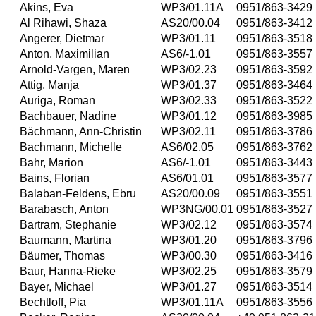
Akins, Eva
WP3/01.11A
0951/863-3429
Al Rihawi, Shaza
AS20/00.04
0951/863-3412
Angerer, Dietmar
WP3/01.11
0951/863-3518
Anton, Maximilian
AS6/-1.01
0951/863-3557
Arnold-Vargen, Maren
WP3/02.23
0951/863-3592
Attig, Manja
WP3/01.37
0951/863-3464
Auriga, Roman
WP3/02.33
0951/863-3522
Bachbauer, Nadine
WP3/01.12
0951/863-3985
Bächmann, Ann-Christin
WP3/02.11
0951/863-3786
Bachmann, Michelle
AS6/02.05
0951/863-3762
Bahr, Marion
AS6/-1.01
0951/863-3443
Bains, Florian
AS6/01.01
0951/863-3577
Balaban-Feldens, Ebru
AS20/00.09
0951/863-3551
Barabasch, Anton
WP3NG/00.01
0951/863-3527
Bartram, Stephanie
WP3/02.12
0951/863-3574
Baumann, Martina
WP3/01.20
0951/863-3796
Bäumer, Thomas
WP3/00.30
0951/863-3416
Baur, Hanna-Rieke
WP3/02.25
0951/863-3579
Bayer, Michael
WP3/01.27
0951/863-3514
Bechtloff, Pia
WP3/01.11A
0951/863-3556