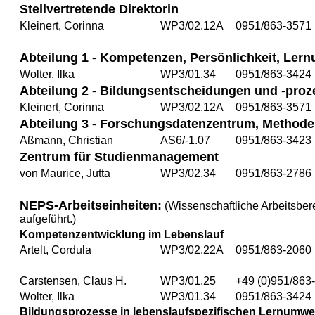
Stellvertretende Direktorin
Kleinert, Corinna
WP3/02.12A
0951/863-3571
Abteilung 1 - Kompetenzen, Persönlichkeit, Ler
Wolter, Ilka
WP3/01.34
0951/863-3424
Abteilung 2 - Bildungsentscheidungen und -proze
Kleinert, Corinna
WP3/02.12A
0951/863-3571
Abteilung 3 - Forschungsdatenzentrum, Method
Aßmann, Christian
AS6/-1.07
0951/863-3423
Zentrum für Studienmanagement
von Maurice, Jutta
WP3/02.34
0951/863-2786
NEPS-Arbeitseinheiten:
(Wissenschaftliche Arbeitsber
aufgeführt.)
Kompetenzentwicklung im Lebenslauf
Artelt, Cordula
WP3/02.22A
0951/863-2060
Carstensen, Claus H.
WP3/01.25
+49 (0)951/863
Wolter, Ilka
WP3/01.34
0951/863-3424
Bildungsprozesse in lebenslaufspezifischen Lernumwe