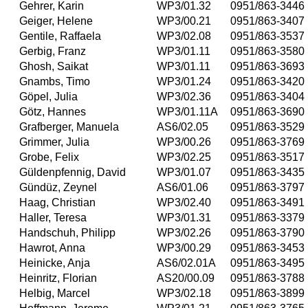
Gehrer, Karin
WP3/01.32
0951/863-3446
Geiger, Helene
WP3/00.21
0951/863-3407
Gentile, Raffaela
WP3/02.08
0951/863-3537
Gerbig, Franz
WP3/01.11
0951/863-3580
Ghosh, Saikat
WP3/01.11
0951/863-3693
Gnambs, Timo
WP3/01.24
0951/863-3420
Göpel, Julia
WP3/02.36
0951/863-3404
Götz, Hannes
WP3/01.11A
0951/863-3690
Grafberger, Manuela
AS6/02.05
0951/863-3529
Grimmer, Julia
WP3/00.26
0951/863-3769
Grobe, Felix
WP3/02.25
0951/863-3517
Güldenpfennig, David
WP3/01.07
0951/863-3435
Gündüz, Zeynel
AS6/01.06
0951/863-3797
Haag, Christian
WP3/02.40
0951/863-3491
Haller, Teresa
WP3/01.31
0951/863-3379
Handschuh, Philipp
WP3/02.26
0951/863-3790
Hawrot, Anna
WP3/00.29
0951/863-3453
Heinicke, Anja
AS6/02.01A
0951/863-3495
Heinritz, Florian
AS20/00.09
0951/863-3788
Helbig, Marcel
WP3/02.18
0951/863-3899