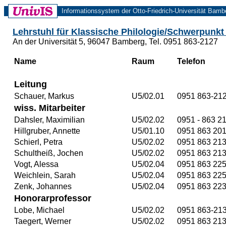
Informationssystem der Otto-Friedrich-Universität Bamb
Lehrstuhl für Klassische Philologie/Schwerpunkt 
An der Universität 5, 96047 Bamberg, Tel. 0951 863-2127
Name
Raum
Telefon
Leitung
Schauer, Markus
U5/02.01
0951 863-21
wiss. Mitarbeiter
Dahsler, Maximilian
U5/02.02
0951 - 863 21
Hillgruber, Annette
U5/01.10
0951 863 20
Schierl, Petra
U5/02.02
0951 863 213
Schultheiß, Jochen
U5/02.02
0951 863 213
Vogt, Alessa
U5/02.04
0951 863 22
Weichlein, Sarah
U5/02.04
0951 863 22
Zenk, Johannes
U5/02.04
0951 863 22
Honorarprofessor
Lobe, Michael
U5/02.02
0951 863-21
Taegert, Werner
U5/02.02
0951 863 21