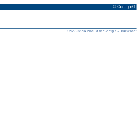
© Config eG
UnivIS ist ein Produkt der Config eG, Buckenhof