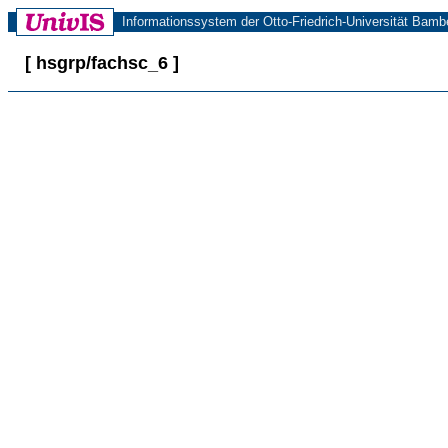
Informationssystem der Otto-Friedrich-Universität Bamb
[ hsgrp/fachsc_6 ]