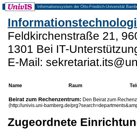
Informationssystem der Otto-Friedrich-Universität Bamb
Informationstechnologie
Feldkirchenstraße 21, 9
1301 Bei IT-Unterstützun
E-Mail: sekretariat.its@
Name
Raum
Tel
Beirat zum Rechenzentrum:
Den Beirat zum Rechenzen
(http://univis.uni-bamberg.de/prg?search=department
Zugeordnete Einrichtu