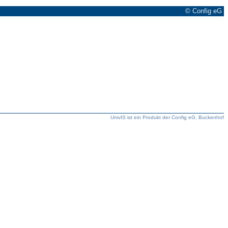
© Config eG
UnivIS ist ein Produkt der Config eG, Buckenhof