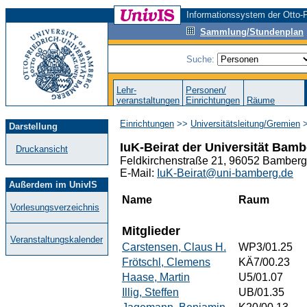
Informationssystem der Otto-F
Sammlung/Stundenplan
Suche:
Lehr-
Personen/
veranstaltungen
Einrichtungen
Räume
Einrichtungen
>>
Universitätsleitung/Gremien
>
Darstellung
IuK-Beirat der Universität Bam
Druckansicht
Feldkirchenstraße 21, 96052 Bamberg,
E-Mail:
IuK-Beirat@uni-bamberg.de
Außerdem im UnivIS
Name
Raum
Vorlesungsverzeichnis
Mitglieder
Veranstaltungskalender
Carstensen, Claus H.
WP3/01.25
Frötschl, Clemens
KÄ7/00.23
Haase, Martin
U5/01.07
Illig, Steffen
UB/01.35