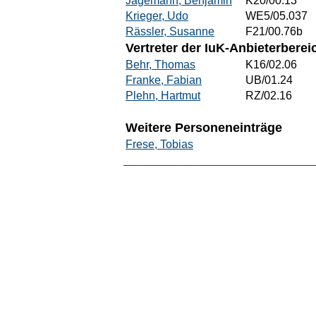
Jagemann, Benjamin
K20/00.13
Krieger, Udo
WE5/05.037
Rässler, Susanne
F21/00.76b
Vertreter der IuK-Anbieterberei
Behr, Thomas
K16/02.06
Franke, Fabian
UB/01.24
Plehn, Hartmut
RZ/02.16
Weitere Personeneinträge
Frese, Tobias