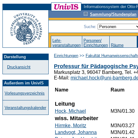
Informationssystem der Otto-F
Sammlung/Stundenplan
Suche:
Lehr-
Personen/
veranstaltungen
Einrichtungen
Räume
Einrichtungen
>>
Fakultät Humanwissenschaft
Darstellung
Professur für Pädagogische Ps
Druckansicht
Markusplatz 3, 96047 Bamberg, Tel. 
E-Mail:
michael.hock@uni-bamberg.d
Außerdem im UnivIS
Name
Raum
Vorlesungsverzeichnis
Leitung
Veranstaltungskalender
Hock, Michael
M3N/01.30
wiss. Mitarbeiter
Hirmke, Moritz
M3N/03.27
Landvogt, Johanna
M3N/01.42