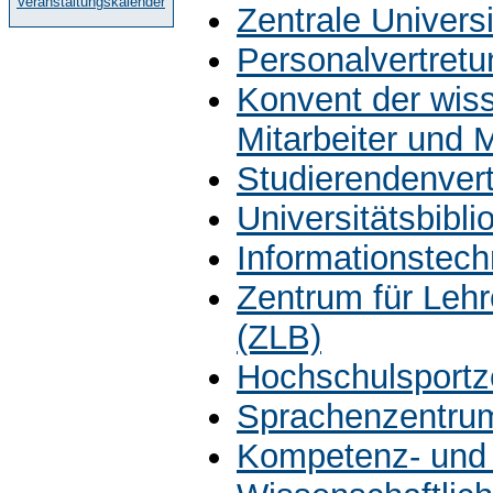
Veranstaltungskalender
Zentrale Univers
Personalvertretu
Konvent der wiss
Mitarbeiter und 
Studierendenver
Universitätsbibli
Informationstech
Zentrum für Leh
(ZLB)
Hochschulsportz
Sprachenzentru
Kompetenz- und 