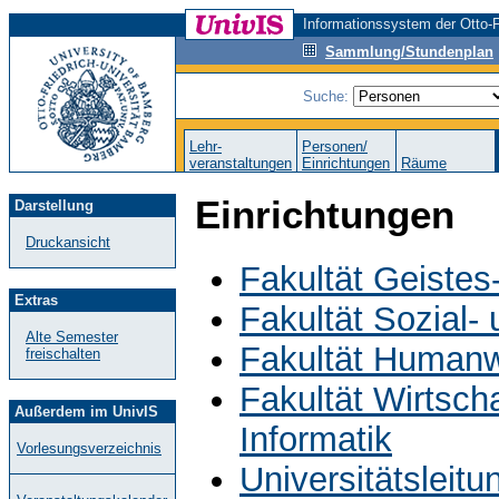
Informationssystem der Otto-F
Sammlung/Stundenplan
Suche:
Lehr-
Personen/
veranstaltungen
Einrichtungen
Räume
Einrichtungen
Darstellung
Druckansicht
Fakultät Geistes
Extras
Fakultät Sozial-
Alte Semester
Fakultät Humanw
freischalten
Fakultät Wirtsch
Außerdem im UnivIS
Informatik
Vorlesungsverzeichnis
Universitätsleit