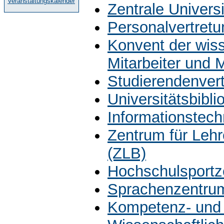
Veranstaltungskalender
Zentrale Univers
Personalvertretu
Konvent der wiss
Mitarbeiter und 
Studierendenver
Universitätsbibli
Informationstech
Zentrum für Leh
(ZLB)
Hochschulsportz
Sprachenzentru
Kompetenz- und 