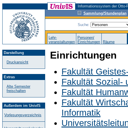
Informationssystem der Otto-F
Sammlung/Stundenplan
Suche:
Lehr-
Personen/
veranstaltungen
Einrichtungen
Räume
Einrichtungen
Darstellung
Druckansicht
Fakultät Geistes
Extras
Fakultät Sozial-
Alte Semester
Fakultät Humanw
freischalten
Fakultät Wirtsch
Außerdem im UnivIS
Informatik
Vorlesungsverzeichnis
Universitätsleit