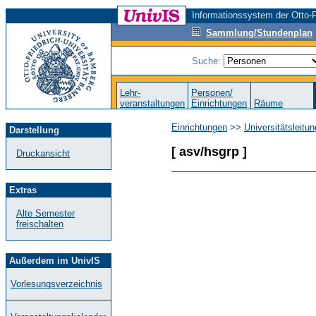
Informationssystem der Otto-F
Sammlung/Stundenplan
Suche:
Lehr-
Personen/
veranstaltungen
Einrichtungen
Räume
Einrichtungen
>>
Universitätsleitu
Darstellung
[ asv/hsgrp ]
Druckansicht
Extras
Alte Semester
freischalten
Außerdem im UnivIS
Vorlesungsverzeichnis