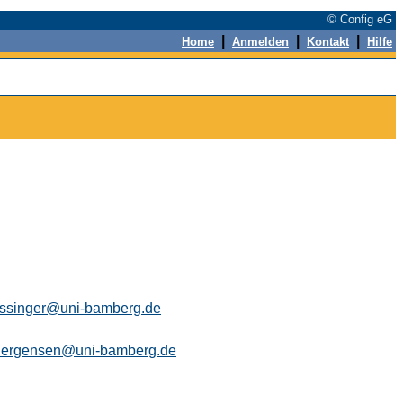
© Config eG
|
|
|
Home
Anmelden
Kontakt
Hilfe
essinger@uni-bamberg.de
juergensen@uni-bamberg.de