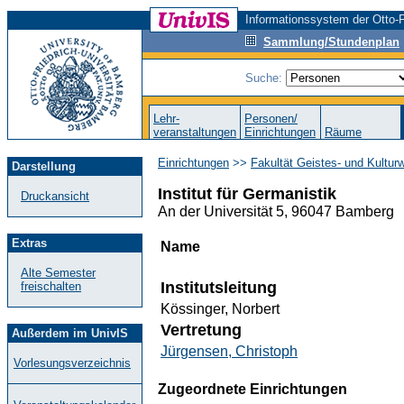
Informationssystem der Otto-F
Sammlung/Stundenplan
Suche:
Lehr-
Personen/
veranstaltungen
Einrichtungen
Räume
Einrichtungen
>>
Fakultät Geistes- und Kultur
Darstellung
Institut für Germanistik
Druckansicht
An der Universität 5, 96047 Bamberg
Extras
Name
Alte Semester
Institutsleitung
freischalten
Kössinger, Norbert
Vertretung
Außerdem im UnivIS
Jürgensen, Christoph
Vorlesungsverzeichnis
Zugeordnete Einrichtungen