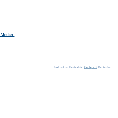
e Medien
UnivIS ist ein Produkt der
Config eG
, Buckenhof