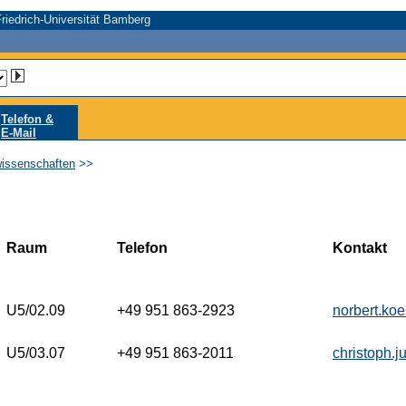
riedrich-Universität Bamberg
Telefon &
E-Mail
wissenschaften
>>
Raum
Telefon
Kontakt
U5/02.09
+49 951 863-2923
norbert.ko
U5/03.07
+49 951 863-2011
christoph.