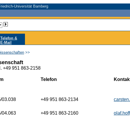
riedrich-Universität Bamberg
Telefon &
E-Mail
wissenschaften
>>
senschaft
l. +49 951 863-2158
um
Telefon
Kontak
/03.038
+49 951 863-2134
carste
/04.063
+49 951 863-2160
olaf.ho