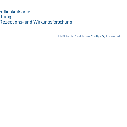
tlichkeitsarbeit
schung
 Rezeptions- und Wirkungsforschung
UnivIS ist ein Produkt der
Config eG
, Buckenhof