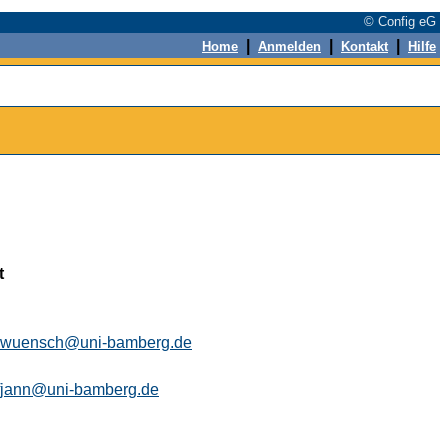
© Config eG
|
|
|
Home
Anmelden
Kontakt
Hilfe
t
n.wuensch@uni-bamberg.de
ffjann@uni-bamberg.de