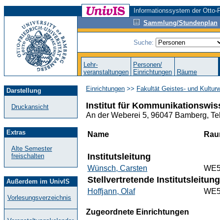
Informationssystem der Otto-F
Sammlung/Stundenplan
Suche:
Lehr-
Personen/
veranstaltungen
Einrichtungen
Räume
Einrichtungen
>>
Fakultät Geistes- und Kultur
Darstellung
Institut für Kommunikationswis
Druckansicht
An der Weberei 5, 96047 Bamberg, Te
Extras
Name
Ra
Alte Semester
Institutsleitung
freischalten
Wünsch, Carsten
WE5
Stellvertretende Institutsleitung
Außerdem im UnivIS
Hoffjann, Olaf
WE5
Vorlesungsverzeichnis
Zugeordnete Einrichtungen