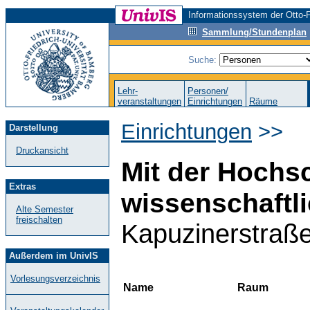
Informationssystem der Otto-F
Sammlung/Stundenplan
Suche:
Lehr-
Personen/
veranstaltungen
Einrichtungen
Räume
Einrichtungen
>>
Darstellung
Druckansicht
Mit der Hochs
Extras
wissenschaftl
Alte Semester
freischalten
Kapuzinerstraß
Außerdem im UnivIS
Vorlesungsverzeichnis
Name
Raum