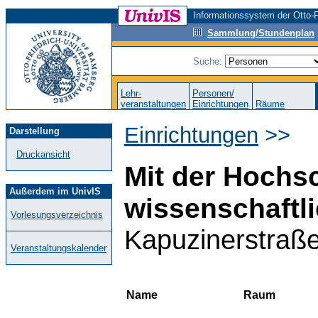
Informationssystem der Otto-F
Sammlung/Stundenplan
Suche:
Lehr-
Personen/
veranstaltungen
Einrichtungen
Räume
Einrichtungen
>>
Darstellung
Druckansicht
Mit der Hochs
Außerdem im UnivIS
wissenschaftl
Vorlesungsverzeichnis
Kapuzinerstraß
Veranstaltungskalender
Name
Raum