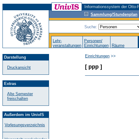
Informationssystem der Otto-F
Sammlung/Stundenplan
Suche:
Lehr-
Personen/
veranstaltungen
Einrichtungen
Räume
Einrichtungen
>>
Darstellung
[ ppp ]
Druckansicht
Extras
Alte Semester
freischalten
Außerdem im UnivIS
Vorlesungsverzeichnis