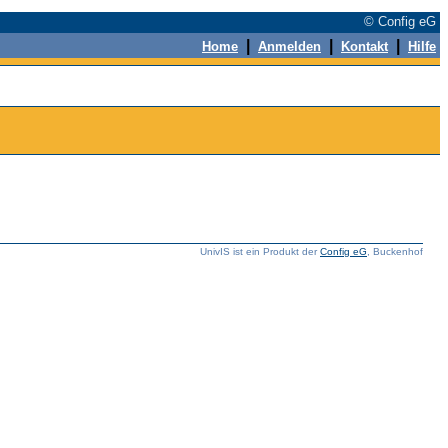
© Config eG
|
|
|
Home
Anmelden
Kontakt
Hilfe
UnivIS ist ein Produkt der
Config eG
, Buckenhof