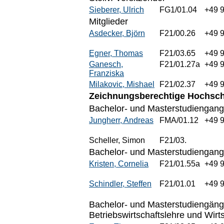
Sieberer, Ulrich
FG1/01.04
+49 
Mitglieder
Asdecker, Björn
F21/00.26
+49 
Egner, Thomas
F21/03.65
+49 
Ganesch,
F21/01.27a
+49 
Franziska
Milakovic, Mishael
F21/02.37
+49 
Zeichnungsberechtige Hochschu
Bachelor- und Masterstudiengang 
Jungherr, Andreas
FMA/01.12
+49 
Scheller, Simon
F21/03.
Bachelor- und Masterstudiengang
Kristen, Cornelia
F21/01.55a
+49 
Schindler, Steffen
F21/01.01
+49 
Bachelor- und Masterstudiengänge 
Betriebswirtschaftslehre und Wirts