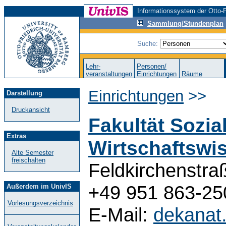
Informationssystem der Otto-F
Sammlung/Stundenplan
Suche:
Lehr-
Personen/
veranstaltungen
Einrichtungen
Räume
Einrichtungen
>>
Darstellung
Druckansicht
Fakultät Sozia
Extras
Wirtschaftswi
Alte Semester
freischalten
Feldkirchenstra
+49 951 863-25
Außerdem im UnivIS
Vorlesungsverzeichnis
E-Mail:
dekanat