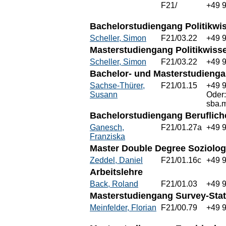
F21/
+49 9
Bachelorstudiengang Politikwi
Scheller, Simon
F21/03.22
+49 
Masterstudiengang Politikwiss
Scheller, Simon
F21/03.22
+49 
Bachelor- und Masterstudienga
Sachse-Thürer,
F21/01.15
+49 
Susann
Oder
sba.
Bachelorstudiengang Beruflich
Ganesch,
F21/01.27a
+49 
Franziska
Master Double Degree Soziolog
Zeddel, Daniel
F21/01.16c
+49 
Arbeitslehre
Back, Roland
F21/01.03
+49 
Masterstudiengang Survey-Stati
Meinfelder, Florian
F21/00.79
+49 