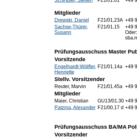
Schindler, Steffen
F21/01.01
+49 
Mitglieder
Drewski, Daniel
F21/01.23A
+49 
Sachse-Thürer,
F21/01.15
+49 
Susann
Oder
sba.
Prüfungsausschuss Master Pub
Vorsitzende
Engelhardt-Wölfler,
F21/01.14a
+49 
Henriette
Stellv. Vorsitzender
Reuter, Marvin
F21/01.45a
+49 
Mitglieder
Maier, Christian
GU13/01.30
+49 
Patzina, Alexander
F21/00.17 d
+49 
Prüfungsausschuss BA/MA Poli
Vorsitzender