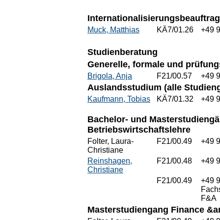
Internationalisierungsbeauftrag
Muck, Matthias
KÄ7/01.26
+49 
Studienberatung
Generelle, formale und prüfung
Brigola, Anja
F21/00.57
+49 
Auslandsstudium (alle Studien
Kaufmann, Tobias
KÄ7/01.32
+49 
Bachelor- und Masterstudiengän
Betriebswirtschaftslehre
Folter, Laura-
F21/00.49
+49 
Christiane
Reinshagen,
F21/00.48
+49 
Christiane
F21/00.49
+49 
Fach
F&A
Masterstudiengang Finance &a