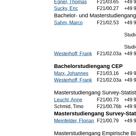
Egner, Thomas
F21/03.65
+49 
Sucky, Eric
F21/00.27
+49 
Bachelor- und Masterstudiengang
Sahm, Marco
F21/02.53
+49 
Stud
Studi
Westerhoff, Frank
F21/02.03a
+49 
Bachelorstudiengang CEP
Marx, Johannes
F21/03.16
+49 
Westerhoff, Frank
F21/02.03a
+49 
Masterstudiengang Survey-Statist
Leucht, Anne
F21/00.73
+49 
Schmid, Timo
F21/00.76b
+49 
Masterstudiengang Survey-Stati
Meinfelder, Florian
F21/00.79
+49 
Masterstudiengang Empirische Bi