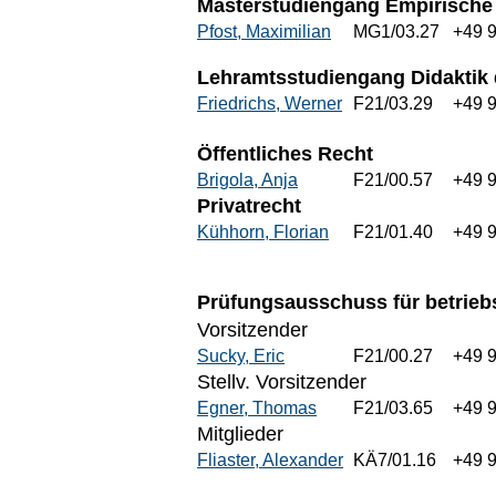
Masterstudiengang Empirische
Pfost, Maximilian
MG1/03.27
+49 
Lehramtsstudiengang Didaktik d
Friedrichs, Werner
F21/03.29
+49 
Öffentliches Recht
Brigola, Anja
F21/00.57
+49 
Privatrecht
Kühhorn, Florian
F21/01.40
+49 
Prüfungsausschuss für betrieb
Vorsitzender
Sucky, Eric
F21/00.27
+49 
Stellv. Vorsitzender
Egner, Thomas
F21/03.65
+49 
Mitglieder
Fliaster, Alexander
KÄ7/01.16
+49 