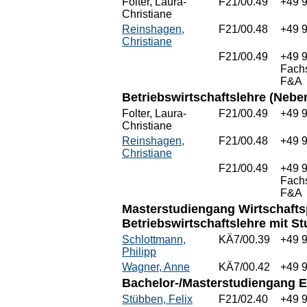
Folter, Laura-
F21/00.49
+49 
Christiane
Reinshagen,
F21/00.48
+49 
Christiane
F21/00.49
+49 
Fach
F&A
Betriebswirtschaftslehre (Nebe
Folter, Laura-
F21/00.49
+49 
Christiane
Reinshagen,
F21/00.48
+49 
Christiane
F21/00.49
+49 
Fach
F&A
Masterstudiengang Wirtschaft
Betriebswirtschaftslehre mit 
Schlottmann,
KÄ7/00.39
+49 
Philipp
Wagner, Anne
KÄ7/00.42
+49 
Bachelor-/Masterstudiengang 
Stübben, Felix
F21/02.40
+49 