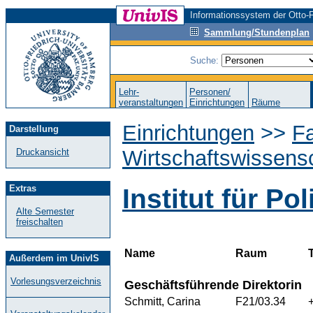
Informationssystem der Otto-F
Sammlung/Stundenplan
Suche:
Lehr-
Personen/
veranstaltungen
Einrichtungen
Räume
Einrichtungen
>>
Fa
Darstellung
Wirtschaftswissens
Druckansicht
Extras
Institut für Po
Alte Semester
freischalten
Name
Raum
Außerdem im UnivIS
Vorlesungsverzeichnis
Geschäftsführende Direktorin
Schmitt, Carina
F21/03.34